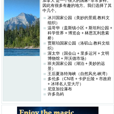
加拿大 是一个很大的国家- 非常多样。
因此有很多有趣的地方。我们选择了其
中几个。
冰川国家公园（美妙的景观.教科文
组织）
温哥华（盖斯镇小区 + 斯坦利公园 +
科学世界 + 博览会 + 林恩瓦利悬索
桥）
贾斯珀国家公园（洛矶山.教科文组
织）
渥太华（国会山 + 里多运河 + 文明
博物馆 + 拜沃德市场）
班夫国家公园（湖泊 + 美妙的远
景）
王后夏洛特海峡（自然风光.峡湾）
多伦多（CN塔 + 卡萨丘陵 + 市政府
+ 冰球名​​人堂大厅）
尼亚加拉瀑布
许多岛屿