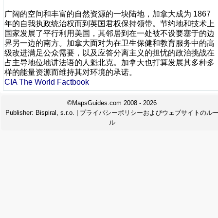
广阔的空间和丰富的自然资源的一块陆地，加拿大成为 1867
年的自我执政统治权而到英国君权保持领带。节约地和技术上
国家发展了平行利用美国，其邻居到在一处被不设要塞于的边
界另一边的南方。加拿大面对为在卫生保健和教育服务中的高
级改进满足公众需要，以及应答分离主义的担忧的政治挑战在
占主导地位地讲法语的人魁北克。加拿大也打算发展其多种多
样的能量资源而维持其对环境的承诺。
CIA The World Factbook
©MapsGuides.com 2008 - 2026
Publisher:
Bispiral, s.r.o.
|
プライバシーポリシーおよびウェブサイトのル
ル