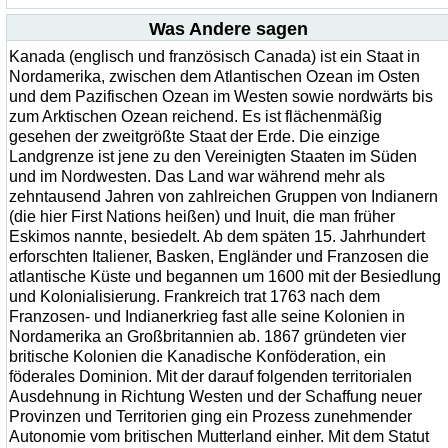
Was Andere sagen
Kanada (englisch und französisch Canada) ist ein Staat in
Nordamerika, zwischen dem Atlantischen Ozean im Osten
und dem Pazifischen Ozean im Westen sowie nordwärts bis
zum Arktischen Ozean reichend. Es ist flächenmäßig
gesehen der zweitgrößte Staat der Erde. Die einzige
Landgrenze ist jene zu den Vereinigten Staaten im Süden
und im Nordwesten. Das Land war während mehr als
zehntausend Jahren von zahlreichen Gruppen von Indianern
(die hier First Nations heißen) und Inuit, die man früher
Eskimos nannte, besiedelt. Ab dem späten 15. Jahrhundert
erforschten Italiener, Basken, Engländer und Franzosen die
atlantische Küste und begannen um 1600 mit der Besiedlung
und Kolonialisierung. Frankreich trat 1763 nach dem
Franzosen- und Indianerkrieg fast alle seine Kolonien in
Nordamerika an Großbritannien ab. 1867 gründeten vier
britische Kolonien die Kanadische Konföderation, ein
föderales Dominion. Mit der darauf folgenden territorialen
Ausdehnung in Richtung Westen und der Schaffung neuer
Provinzen und Territorien ging ein Prozess zunehmender
Autonomie vom britischen Mutterland einher. Mit dem Statut