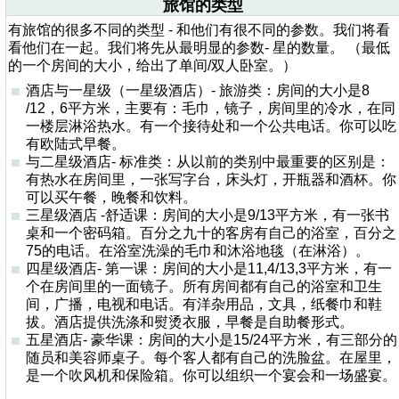
旅馆的类型
有旅馆的很多不同的类型 - 和他们有很不同的参数。我们将看
看他们在一起。我们将先从最明显的参数- 星的数量。 （最低
的一个房间的大小，给出了单间/双人卧室。）
酒店与一星级（一星级酒店）- 旅游类：房间的大小是8
/12，6平方米，主要有：毛巾，镜子，房间里的冷水，在同
一楼层淋浴热水。有一个接待处和一个公共电话。你可以吃
有欧陆式早餐。
与二星级酒店- 标准类：从以前的类别中最重要的区别是：
有热水在房间里，一张写字台，床头灯，开瓶器和酒杯。你
可以买午餐，晚餐和饮料。
三星级酒店 -舒适课：房间的大小是9/13平方米，有一张书
桌和一个密码箱。百分之九十的客房有自己的浴室，百分之
75的电话。在浴室洗澡的毛巾和沐浴地毯（在淋浴）。
四星级酒店- 第一课：房间的大小是11,4/13,3平方米，有一
个在房间里的一面镜子。所有房间都有自己的浴室和卫生
间，广播，电视和电话。有洋杂用品，文具，纸餐巾和鞋
拔。酒店提供洗涤和熨烫衣服，早餐是自助餐形式。
五星酒店- 豪华课：房间的大小是15/24平方米，有三部分的
随员和美容师桌子。每个客人都有自己的洗脸盆。在屋里，
是一个吹风机和保险箱。你可以组织一个宴会和一场盛宴。