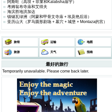
阿斯旺（高坝 + 菲莱和Kalabsha庙宇）
考姆翁布寺庙和艾得夫
海滨胜地洪加达
镇锡瓦绿洲（阿蒙和甲骨文寺庙 + 埃及艳后浴）
亚历山大（罗马圆形剧场 + 墓穴 + 城堡 + Montaza的宫）
旅馆
运输
地图
旅游
天气
指南
最好的旅行
Temporarily unavailable. Please come back later.