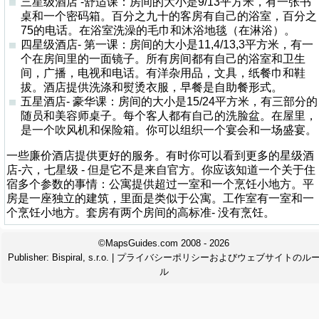
三星级酒店 -舒适课：房间的大小是9/13平方米，有一张书
桌和一个密码箱。百分之九十的客房有自己的浴室，百分之
75的电话。在浴室洗澡的毛巾和沐浴地毯（在淋浴）。
四星级酒店- 第一课：房间的大小是11,4/13,3平方米，有一
个在房间里的一面镜子。所有房间都有自己的浴室和卫生
间，广播，电视和电话。有洋杂用品，文具，纸餐巾和鞋
拔。酒店提供洗涤和熨烫衣服，早餐是自助餐形式。
五星酒店- 豪华课：房间的大小是15/24平方米，有三部分的
随员和美容师桌子。每个客人都有自己的洗脸盆。在屋里，
是一个吹风机和保险箱。你可以组织一个宴会和一场盛宴。
一些廉价酒店提供更好的服务。有时你可以看到更多的星级酒
店-六，七星级 - 但是它不是来自官方。你应该知道一个关于住
宿多个参数的事情：公寓提供超过一室和一个烹饪小地方。平
房是一座独立的建筑，里面是类似于公寓。工作室有一室和一
个烹饪小地方。套房有两个房间的高标准- 没有烹饪。
©MapsGuides.com 2008 - 2026
Publisher:
Bispiral, s.r.o.
|
プライバシーポリシーおよびウェブサイトのル
ル