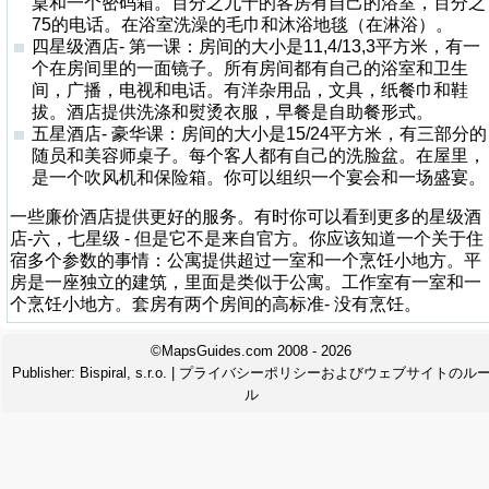
桌和一个密码箱。百分之九十的客房有自己的浴室，百分之
75的电话。在浴室洗澡的毛巾和沐浴地毯（在淋浴）。
四星级酒店- 第一课：房间的大小是11,4/13,3平方米，有一
个在房间里的一面镜子。所有房间都有自己的浴室和卫生
间，广播，电视和电话。有洋杂用品，文具，纸餐巾和鞋
拔。酒店提供洗涤和熨烫衣服，早餐是自助餐形式。
五星酒店- 豪华课：房间的大小是15/24平方米，有三部分的
随员和美容师桌子。每个客人都有自己的洗脸盆。在屋里，
是一个吹风机和保险箱。你可以组织一个宴会和一场盛宴。
一些廉价酒店提供更好的服务。有时你可以看到更多的星级酒
店-六，七星级 - 但是它不是来自官方。你应该知道一个关于住
宿多个参数的事情：公寓提供超过一室和一个烹饪小地方。平
房是一座独立的建筑，里面是类似于公寓。工作室有一室和一
个烹饪小地方。套房有两个房间的高标准- 没有烹饪。
©MapsGuides.com 2008 - 2026
Publisher:
Bispiral, s.r.o.
|
プライバシーポリシーおよびウェブサイトのル
ル