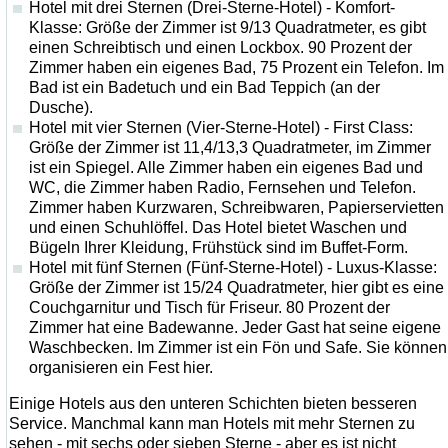
Hotel mit drei Sternen (Drei-Sterne-Hotel) - Komfort-
Klasse: Größe der Zimmer ist 9/13 Quadratmeter, es gibt
einen Schreibtisch und einen Lockbox. 90 Prozent der
Zimmer haben ein eigenes Bad, 75 Prozent ein Telefon. Im
Bad ist ein Badetuch und ein Bad Teppich (an der
Dusche).
Hotel mit vier Sternen (Vier-Sterne-Hotel) - First Class:
Größe der Zimmer ist 11,4/13,3 Quadratmeter, im Zimmer
ist ein Spiegel. Alle Zimmer haben ein eigenes Bad und
WC, die Zimmer haben Radio, Fernsehen und Telefon.
Zimmer haben Kurzwaren, Schreibwaren, Papierservietten
und einen Schuhlöffel. Das Hotel bietet Waschen und
Bügeln Ihrer Kleidung, Frühstück sind im Buffet-Form.
Hotel mit fünf Sternen (Fünf-Sterne-Hotel) - Luxus-Klasse:
Größe der Zimmer ist 15/24 Quadratmeter, hier gibt es eine
Couchgarnitur und Tisch für Friseur. 80 Prozent der
Zimmer hat eine Badewanne. Jeder Gast hat seine eigene
Waschbecken. Im Zimmer ist ein Fön und Safe. Sie können
organisieren ein Fest hier.
Einige Hotels aus den unteren Schichten bieten besseren
Service. Manchmal kann man Hotels mit mehr Sternen zu
sehen - mit sechs oder sieben Sterne - aber es ist nicht