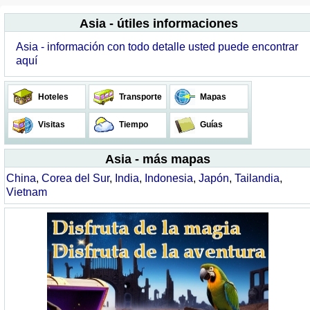
Asia - útiles informaciones
Asia - información con todo detalle usted puede encontrar
aquí
Hoteles
Transporte
Mapas
Visitas
Tiempo
Guías
Asia - más mapas
China
,
Corea del Sur
,
India
,
Indonesia
,
Japón
,
Tailandia
,
Vietnam