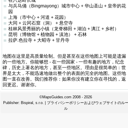
在八达岭长城
与兵马俑（Bingmayong）城市中心 + 华山圣山 + 皇帝的花
园
上海（市中心 + 河道 + 花园）
大同 + 云冈石窟（洞） + 悬空寺
桂林风景秀丽的小镇（龙脊梯田 + 湖泊 + 漓江 + 乡村）
昆明（博物馆 + 植物园 + 滇池） + 石林
拉萨.色拉寺 + 大昭寺 + 甘丹寺
地图在这里是高质量绘制。但是甚至在这些地图上可能是遗漏
的一些地方。你能够想 - 在一些国家 - 一些有趣的地方，纪念
碑，历史上著名的地方，甚至一些地区。理由是很简单的：世
界是太大，不能迅速地做出整个的表面的完全的地图。这些地
图一直在改善。我们推荐你：如果你没有建立你在寻找的，返
回更迟。谢谢你。
©MapsGuides.com 2008 - 2026
Publisher:
Bispiral, s.r.o.
|
プライバシーポリシーおよびウェブサイトのル
ル