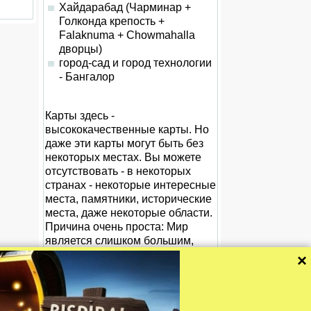
Хайдарабад (Чарминар +
Голконда крепость +
Falaknuma + Chowmahalla
дворцы)
город-сад и город технологии
- Бангалор
Карты здесь -
высококачественные карты. Но
даже эти карты могут быть без
некоторых местах. Вы можете
отсутствовать - в некоторых
странах - некоторые интересные
места, памятники, исторические
места, даже некоторые области.
Причина очень проста: Мир
является слишком большим,
чтобы сделать быстро полные
×
карты для целой поверхности.
Эти карты улучшаются все
время. Мы рекомендуем Вам:
Если Вы не нашли то, что вы