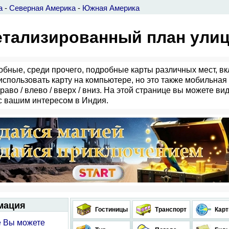
а
-
Северная Америка
-
Южная Америка
етализированный план улиц
бные, среди прочего, подробные карты различных мест, вк
использовать карту на компьютере, но это также мобильная
во / влево / вверх / вниз. На этой странице вы можете виде
с вашим интересом в Индия.
мация
Гостиницы
Транспорт
Кар
е Вы можете