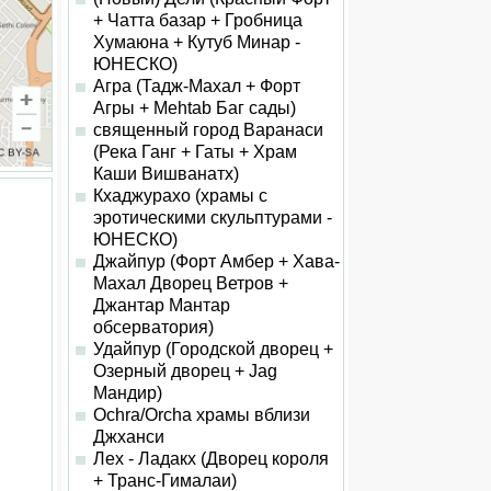
+ Чатта базар + Гробница
Хумаюна + Кутуб Минар -
ЮНЕСКО)
Агра (Тадж-Махал + Форт
Агры + Mehtab Баг сады)
священный город Варанаси
(Река Ганг + Гаты + Храм
Каши Вишванатх)
Кхаджурахо (храмы с
эротическими скульптурами -
ЮНЕСКО)
Джайпур (Форт Амбер + Хава-
Махал Дворец Ветров +
Джантар Мантар
обсерватория)
Удайпур (Городской дворец +
Oзерный дворец + Jag
Мандир)
Ochra/Orcha храмы вблизи
Джханси
Лех - Ладакх (Дворец короля
+ Транс-Гималаи)