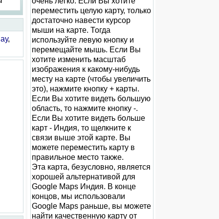
очень легко. Если Вы хотите
ы
переместить целую карту, только
достаточно навести курсор
мыши на карте. Тогда
нау
,
используйте левую кнопку и
перемещайте мышь. Если Вы
хотите изменить масштаб
изображения к какому-нибудь
месту на карте (чтобы увеличить
это), нажмите кнопку + карты.
Если Вы хотите видеть большую
область, то нажмите кнопку -.
Если Вы хотите видеть больше
карт - Индия, то щелкните к
связи выше этой карте. Вы
можете переместить карту в
правильное место также.
Эта карта, безусловно, является
хорошей альтернативой для
Google Maps Индия. В конце
концов, мы использовали
Google Maps раньше, вы можете
найти качественную карту от