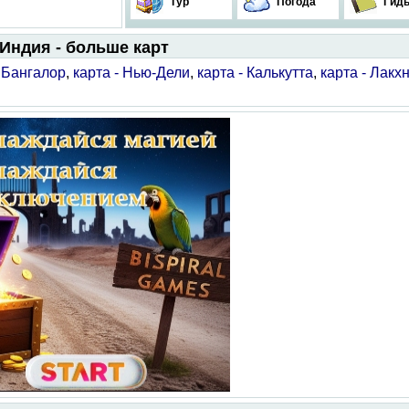
Тур
Погода
Гид
Индия - больше карт
- Бангалор
,
карта - Нью-Дели
,
карта - Калькутта
,
карта - Лакх