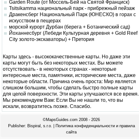
Garden Route (от Моссель-Бей на Святой Франциск)
Tsitsikamma национальный парк - прибрежный пейзаж
Дракенсберг Национальный Парк (ЮНЕСКО) в горах с
искусством в пещерах
морской курорт Дурбан (берега + Ботанический сад)
Йоханнесбург (Лебеди Культурная деревня + Gold Reef
City золото-экскаваторы) + Претория
Карты здесь - высококачественные карты. Но даже эти
карты могут быть без некоторых местах. Вы можете
отсутствовать - в некоторых странах - некоторые
интересные места, памятники, исторические места, даже
некоторые области. Причина очень проста: Мир является
слишком большим, чтобы сделать быстро полные карты
для целой поверхности. Эти карты улучшаются все время.
Мы рекомендуем Вам: Если Вы не нашли то, что вы
искали, возвратитесь позже. Спасибо.
©MapsGuides.com 2008 - 2026
Publisher:
Bispiral, s.r.o.
|
Политика конфиденциальности и правила
сайта