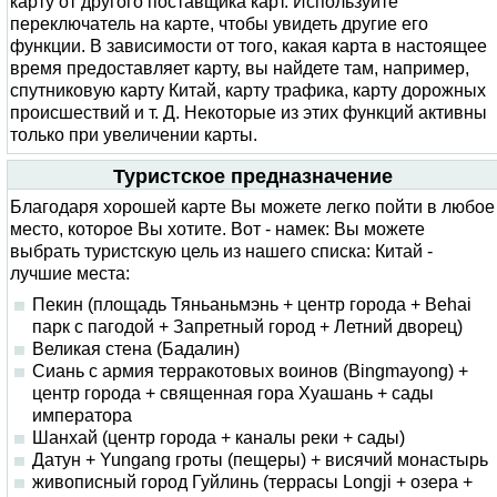
карту от другого поставщика карт. Используйте
переключатель на карте, чтобы увидеть другие его
функции. В зависимости от того, какая карта в настоящее
время предоставляет карту, вы найдете там, например,
спутниковую карту Китай, карту трафика, карту дорожных
происшествий и т. Д. Некоторые из этих функций активны
только при увеличении карты.
Туристское предназначение
Благодаря хорошей карте Вы можете легко пойти в любое
место, которое Вы хотите. Вот - намек: Вы можете
выбрать туристскую цель из нашего списка: Китай -
лучшие места:
Пекин (площадь Тяньаньмэнь + центр города + Behai
парк с пагодой + Запретный город + Летний дворец)
Великая стена (Бадалин)
Сиань с армия терракотовых воинов (Bingmayong) +
центр города + священная гора Хуашань + сады
императора
Шанхай (центр города + каналы реки + сады)
Датун + Yungang гроты (пещеры) + висячий монастырь
живописный город Гуйлинь (террасы Longji + озера +