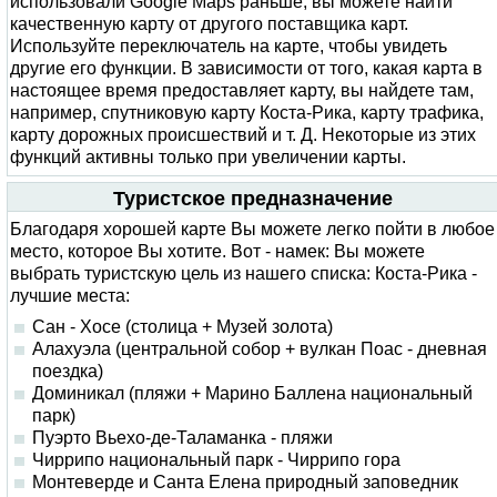
использовали Google Maps раньше, вы можете найти
качественную карту от другого поставщика карт.
Используйте переключатель на карте, чтобы увидеть
другие его функции. В зависимости от того, какая карта в
настоящее время предоставляет карту, вы найдете там,
например, спутниковую карту Коста-Рика, карту трафика,
карту дорожных происшествий и т. Д. Некоторые из этих
функций активны только при увеличении карты.
Туристское предназначение
Благодаря хорошей карте Вы можете легко пойти в любое
место, которое Вы хотите. Вот - намек: Вы можете
выбрать туристскую цель из нашего списка: Коста-Рика -
лучшие места:
Сан - Хосе (столица + Музей золота)
Алахуэла (центральной собор + вулкан Поас - дневная
поездка)
Доминикал (пляжи + Марино Баллена национальный
парк)
Пуэрто Вьехо-де-Таламанка - пляжи
Чиррипо национальный парк - Чиррипо гора
Монтеверде и Санта Елена природный заповедник