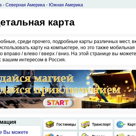
а
-
Северная Америка
-
Южная Америка
детальная карта
обные, среди прочего, подробные карты различных мест, в
использовать карту на компьютере, но это также мобильная
вправо / влево / вверх / вниз. На этой странице вы можете 
с вашим интересом в Россия.
рмация
Гостиницы
Транспорт
Кар
е Вы можете