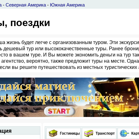
а
-
Северная Америка
-
Южная Америка
ы, поездки
ша жизнь будет легче с организованным туром. Эти экскурс
ь дешевый тур или высококачественные туры. Ранее брони
сто в вашем туре. И Вы можете экономить деньги на тур та
 агентство, вероятно, также предложит туры на месте. Одна
, если вы решите путешествовать из местных туристических 
ация
Гостиницы
Транспорт
Кар