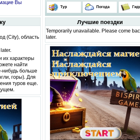
рмацие Вы
Тур
Погода
Гид
ку
Лучшие поездки
Temporarily unavailable. Please come ba
 (City), область
later.
ater.
и их характеры
можете найти
е-нибудь больше
гли, горы). Для
ения туров еще.
дущем.