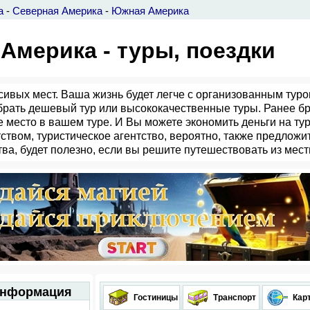
а
-
Северная Америка
-
Южная Америка
Америка - туры, поездки
ивых мест. Ваша жизнь будет легче с организованным туро
брать дешевый тур или высококачественные туры. Ранее бр
 место в вашем туре. И Вы можете экономить деньги на тур
твом, туристическое агентство, вероятно, также предложит
тва, будет полезно, если вы решите путешествовать из мест
 информация
Гостиницы
Транспорт
Кар