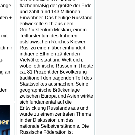
rgänge
flächenmäßig der größte der Erde
und zählt rund 143 Millionen
afen +
Einwohner. Das heutige Russland
entwickelte sich aus dem
Großfürstentum Moskau, einem
 mit
Teilfürstentum des früheren
ostslawischen Reiches Kiewer
adimir
Rus, zu einem über einhundert
indigene Ethnien zählenden
g-
Vielvölkerstaat und Weltreich,
wobei ethnische Russen mit heute
ng an
ca. 81 Prozent der Bevölkerung
traditionell den tragenden Teil des
Staatsvolkes ausmachen. Seine
 den
geographische Brückenlage
zwischen Europa und Asien wirkte
sich fundamental auf die
Entwicklung Russlands aus und
wurde zu einem zentralen Thema
in der Diskussion um das
nationale Selbstverständnis. Die
Russische Föderation ist