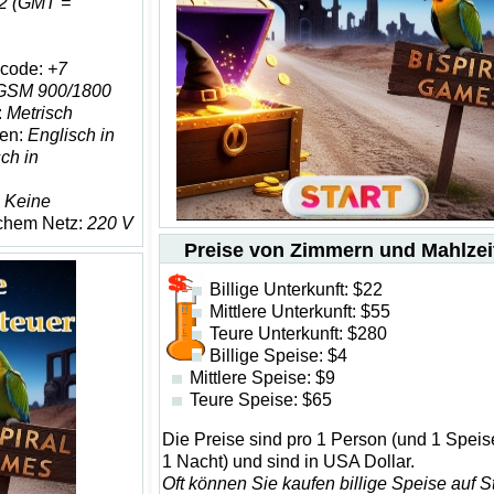
2 (GMT =
ncode:
+7
GSM 900/1800
:
Metrisch
en:
Englisch in
ch in
:
Keine
schem Netz:
220 V
Preise von Zimmern und Mahlzei
Billige Unterkunft: $22
Mittlere Unterkunft: $55
Teure Unterkunft: $280
Billige Speise: $4
Mittlere Speise: $9
Teure Speise: $65
Die Preise sind pro 1 Person (und 1 Speis
1 Nacht) und sind in USA Dollar.
Oft können Sie kaufen billige Speise auf 