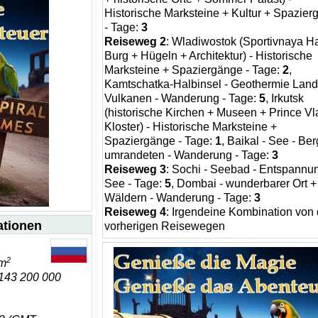
Historische Marksteine + Kultur + Spazie
- Tage:
3
Reiseweg 2
: Wladiwostok (Sportivnaya H
Burg + Hügeln + Architektur) - Historische
Marksteine + Spaziergänge - Tage:
2
,
Kamtschatka-Halbinsel - Geothermie Land
Vulkanen - Wanderung - Tage:
5
, Irkutsk
(historische Kirchen + Museen + Prince Vl
Kloster) - Historische Marksteine +
Spaziergänge - Tage:
1
, Baikal - See - Ber
umrandeten - Wanderung - Tage:
3
Reiseweg 3
: Sochi - Seebad - Entspannu
See - Tage:
5
, Dombai - wunderbarer Ort +
Wäldern - Wanderung - Tage:
3
Reiseweg 4
: Irgendeine Kombination von
ationen
vorherigen Reisewegen
2
km
143 200 000
B