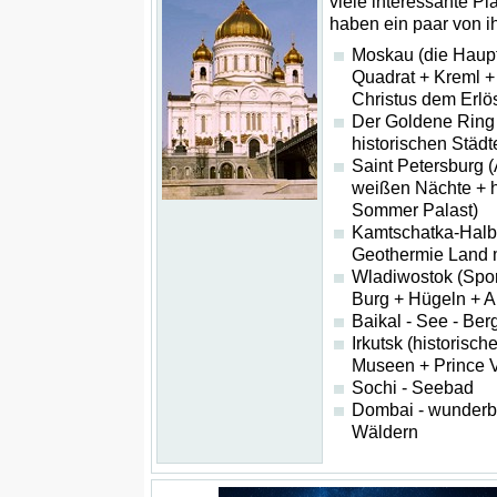
viele interessante Plä
haben ein paar von i
Moskau (die Haupt
Quadrat + Kreml +
Christus dem Erlös
Der Goldene Ring
historischen Städt
Saint Petersburg (
weißen Nächte + h
Sommer Palast)
Kamtschatka-Halbi
Geothermie Land 
Wladiwostok (Spor
Burg + Hügeln + Ar
Baikal - See - Be
Irkutsk (historisch
Museen + Prince V
Sochi - Seebad
Dombai - wunderba
Wäldern