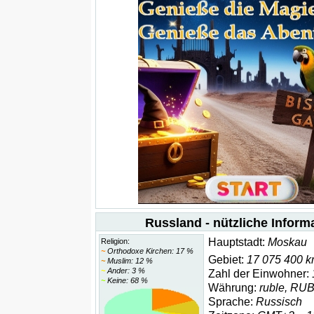
Russland - nützliche Inform
Hauptstadt:
Moskau
Religion:
~
Orthodoxe Kirchen: 17 %
Gebiet:
17 075 400 
~
Muslim: 12 %
~
Ander: 3 %
Zahl der Einwohner:
~
Keine: 68 %
Währung:
ruble, RU
Sprache:
Russisch