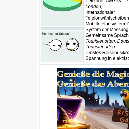
Zeitzone:
GMT+3 – 1
London)
Internationaler
Telefonwählscheibe
Mobiltelefonsystem:
System der Messung
Elektrischer Stöpsel:
Gemeinsame Sprach
Touristenorten, Deuts
Touristenorten
Ernstes Reisenrisiko
Spannung in elektri