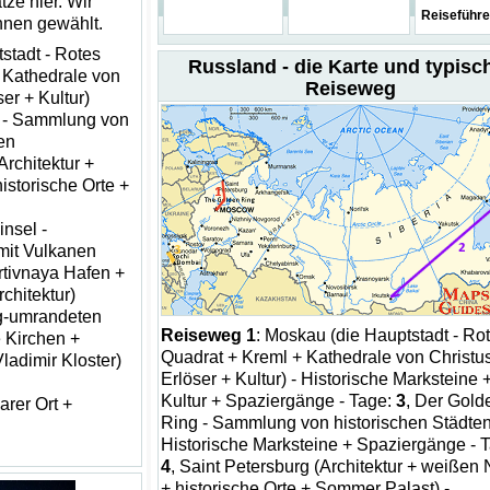
tze hier. Wir
Reiseführe
hnen gewählt.
stadt - Rotes
Russland - die Karte und typisc
 Kathedrale von
Reiseweg
er + Kultur)
 - Sammlung von
en
Architektur +
istorische Orte +
nsel -
mit Vulkanen
tivnaya Hafen +
chitektur)
rg-umrandeten
Reiseweg 1
: Moskau (die Hauptstadt - Ro
e Kirchen +
Quadrat + Kreml + Kathedrale von Christ
ladimir Kloster)
Erlöser + Kultur) - Historische Marksteine 
Kultur + Spaziergänge - Tage:
3
, Der Gold
rer Ort +
Ring - Sammlung von historischen Städten
Historische Marksteine + Spaziergänge - 
4
, Saint Petersburg (Architektur + weißen
+ historische Orte + Sommer Palast) -