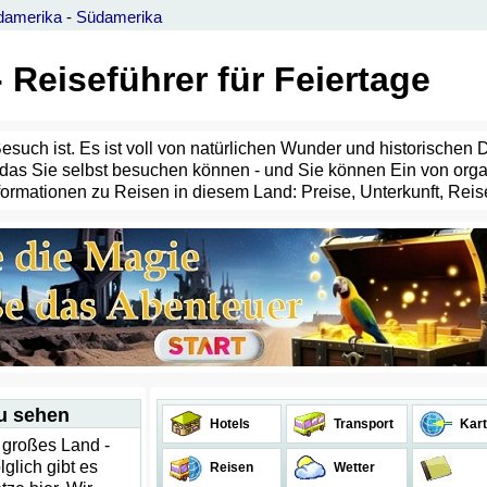
damerika
-
Südamerika
 Reiseführer für Feiertage
esuch ist. Es ist voll von natürlichen Wunder und historischen 
, das Sie selbst besuchen können - und Sie können Ein von org
formationen zu Reisen in diesem Land: Preise, Unterkunft, Reise
zu sehen
Hotels
Transport
Kart
r großes Land -
lglich gibt es
Reisen
Wetter