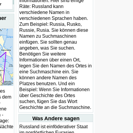
Informationen. Hier sind einige
r
Räte: Russland kann
verschiedene Namen in
her
verschiedenen Sprachen haben.
Zum Beispiel: Russia, Rusko,
Russie, Rusia. Sie können diese
Namen zu Suchmaschinen
einfügen. Sie sollten genau
angeben, was Sie suchen.
Benötigen Sie weitere
Informationen über einen Ort,
legen Sie den Namen des Ortes in
eine Suchmaschine ein. Sie
können andere Namen des
Platzes benutzen. Und ein
Beispiel: Wenn Sie Informationen
tes
über Geschichte des Ortes
us dem
suchen, fügen Sie das Wort
+
Geschichte an die Suchmaschine.
ene
 -
Was Andere sagen
Tage:
 Nächte
Russland ist einföderativer Staat
im nordöstlichen Eurasien,