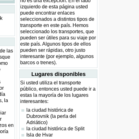
no es una excepción. En el lado
izquierdo de esta página usted
puede encontrar enlaces
ck
seleccionados a distintos tipos de
transporte en este país. Hemos
seleccionado los transportes, que
pueden ser útiles para su viaje por
este país. Algunos tipos de ellos
pueden ser rápidas, otro justo
de las
interesante (por ejemplo, algunos
usque
barcos o trenes).
como
e
Lugares disponibles
s
Si usted utiliza el transporte
or
público, entonces usted puede ir a
día
estas la mayoría de los lugares
, la
interesantes:
la ciudad histórica de
iar
Dubrovnik (la perla del
r
Adriático)
azos en
la ciudad histórica de Split
oría
Isla de Hvar