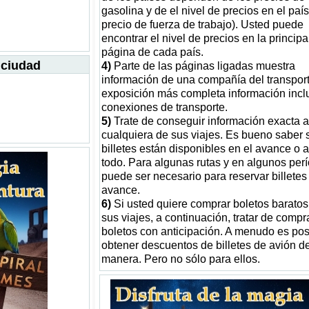
gasolina y de el nivel de precios en el país
precio de fuerza de trabajo). Usted puede
encontrar el nivel de precios en la principa
página de cada país.
a ciudad
4)
Parte de las páginas ligadas muestra
información de una compañía del transport
exposición más completa información incl
conexiones de transporte.
5)
Trate de conseguir información exacta 
cualquiera de sus viajes. Es bueno saber s
billetes están disponibles en el avance o 
todo. Para algunas rutas y en algunos per
puede ser necesario para reservar billetes
avance.
6)
Si usted quiere comprar boletos baratos
sus viajes, a continuación, tratar de compr
boletos con anticipación. A menudo es pos
obtener descuentos de billetes de avión d
manera. Pero no sólo para ellos.