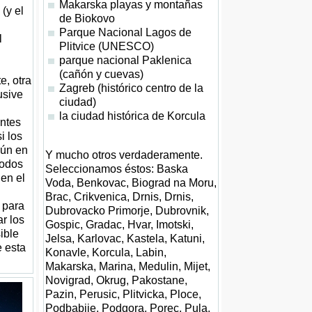
Makarska playas y montañas
 (y el
de Biokovo
Parque Nacional Lagos de
l
Plitvice (UNESCO)
parque nacional Paklenica
(cañón y cuevas)
e, otra
Zagreb (histórico centro de la
usive
ciudad)
la ciudad histórica de Korcula
antes
i los
aún en
Y mucho otros verdaderamente.
íodos
Seleccionamos éstos: Baska
 en el
Voda, Benkovac, Biograd na Moru,
Brac, Crikvenica, Drnis, Drnis,
 para
Dubrovacko Primorje, Dubrovnik,
ar los
Gospic, Gradac, Hvar, Imotski,
ible
Jelsa, Karlovac, Kastela, Katuni,
e esta
Konavle, Korcula, Labin,
Makarska, Marina, Medulin, Mijet,
Novigrad, Okrug, Pakostane,
Pazin, Perusic, Plitvicka, Ploce,
Podbabije, Podgora, Porec, Pula,