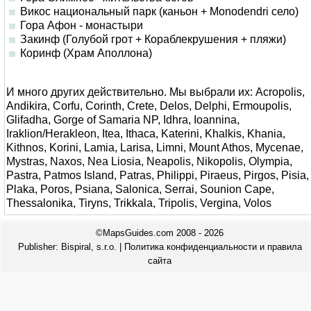
Викос национальный парк (каньон + Monodendri село)
Гора Афон - монастыри
Закинф (Голубой грот + Кораблекрушения + пляжи)
Коринф (Храм Аполлона)
И много других действительно. Мы выбрали их: Acropolis,
Andikira, Corfu, Corinth, Crete, Delos, Delphi, Ermoupolis,
Glifadha, Gorge of Samaria NP, Idhra, Ioannina,
Iraklion/Herakleon, Itea, Ithaca, Katerini, Khalkis, Khania,
Kithnos, Korini, Lamia, Larisa, Limni, Mount Athos, Mycenae,
Mystras, Naxos, Nea Liosia, Neapolis, Nikopolis, Olympia,
Pastra, Patmos Island, Patras, Philippi, Piraeus, Pirgos, Pisia,
Plaka, Poros, Psiana, Salonica, Serrai, Sounion Cape,
Thessalonika, Tiryns, Trikkala, Tripolis, Vergina, Volos
©MapsGuides.com 2008 - 2026
Publisher:
Bispiral, s.r.o.
|
Политика конфиденциальности и правила
сайта