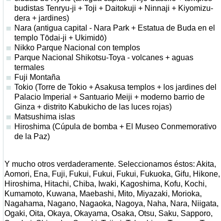
budistas Tenryu-ji + Toji + Daitokuji + Ninnaji + Kiyomizu-
dera + jardines)
Nara (antigua capital - Nara Park + Estatua de Buda en el
templo Tōdai-ji + Ukimidō)
Nikko Parque Nacional con templos
Parque Nacional Shikotsu-Toya - volcanes + aguas
termales
Fuji Montaña
Tokio (Torre de Tokio + Asakusa templos + los jardines del
Palacio Imperial + Santuario Meiji + moderno barrio de
Ginza + distrito Kabukicho de las luces rojas)
Matsushima islas
Hiroshima (Cúpula de bomba + El Museo Conmemorativo
de la Paz)
Y mucho otros verdaderamente. Seleccionamos éstos: Akita,
Aomori, Ena, Fuji, Fukui, Fukui, Fukui, Fukuoka, Gifu, Hikone,
Hiroshima, Hitachi, Chiba, Iwaki, Kagoshima, Kofu, Kochi,
Kumamoto, Kuwana, Maebashi, Mito, Miyazaki, Morioka,
Nagahama, Nagano, Nagaoka, Nagoya, Naha, Nara, Niigata,
Ogaki, Oita, Okaya, Okayama, Osaka, Otsu, Saku, Sapporo,