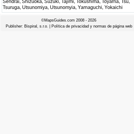
Sendrai, Shizuoka, Suzuki, Tajimi, Tokushima, Toyarna, Tsu,
Tsuruga, Utsunomiya, Utsunomyia, Yarnaguchi, Yokaichi
©MapsGuides.com 2008 - 2026
Publisher:
Bispiral, s.r.o.
|
Política de privacidad y normas de página web