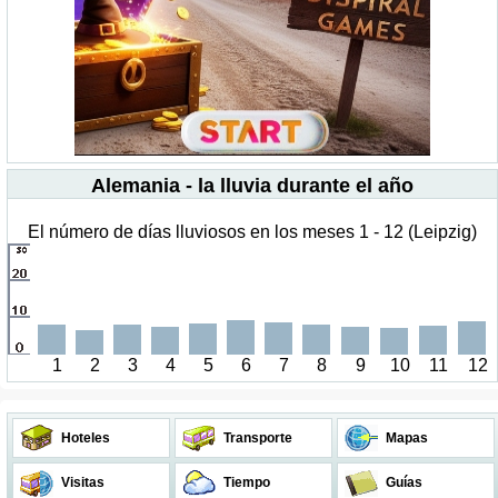
Alemania - la lluvia durante el año
El número de días lluviosos en los meses 1 - 12 (Leipzig)
1
2
3
4
5
6
7
8
9
10
11
12
Hoteles
Transporte
Mapas
Visitas
Tiempo
Guías