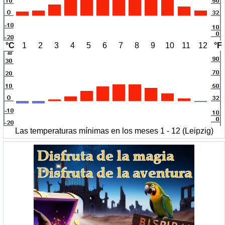
°C
1
2
3
4
5
6
7
8
9
10
11
12
°F
Las temperaturas mínimas en los meses 1 - 12 (Leipzig)