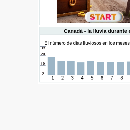
Canadá - la lluvia durante 
El número de días lluviosos en los meses
1
2
3
4
5
6
7
8