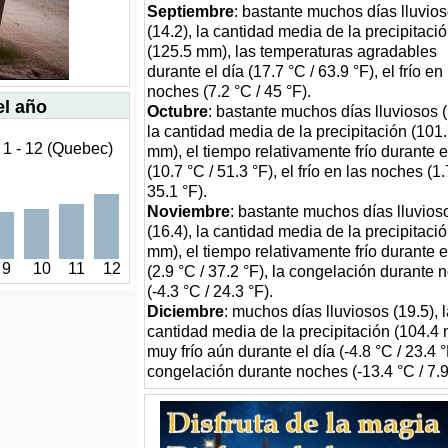
Septiembre
: bastante muchos días lluvio
(14.2), la cantidad media de la precipitaci
(125.5 mm), las temperaturas agradables
durante el día (17.7 °C / 63.9 °F), el frío en
noches (7.2 °C / 45 °F).
el año
Octubre
: bastante muchos días lluviosos (
la cantidad media de la precipitación (101
 1 - 12 (Quebec)
mm), el tiempo relativamente frío durante e
(10.7 °C / 51.3 °F), el frío en las noches (1.
35.1 °F).
Noviembre
: bastante muchos días lluvios
(16.4), la cantidad media de la precipitaci
mm), el tiempo relativamente frío durante e
9
10
11
12
(2.9 °C / 37.2 °F), la congelación durante 
(-4.3 °C / 24.3 °F).
Diciembre
: muchos días lluviosos (19.5), 
cantidad media de la precipitación (104.4
muy frío aún durante el día (-4.8 °C / 23.4 °
congelación durante noches (-13.4 °C / 7.9