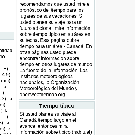
recomendamos que usted mire el
pronóstico del tiempo para los
lugares de sus vacaciones. Si
usted planea su viaje para un
futuro adicional, mire información
sobre tiempo típico en su área en
su fecha. Esta página cubre
tiempo para un área - Canadá. En
ntidad
otras páginas usted puede
río
encontrar información sobre
tiempo en otros lugares de mundo.
 °F).
La fuente de la información: Los
14.9),
institutos meteorológicos
6 mm),
nacionales, la Organización
, la
Meteorológica del Mundo y
F).
openweathermap.org.
3), la
m),
Tiempo típico
), la
Si usted planea su viaje al
 °F).
Canadá tiempo largo en el
), la
avance, entonces mira
m), el
información sobre típico (habitual)
8 °C /