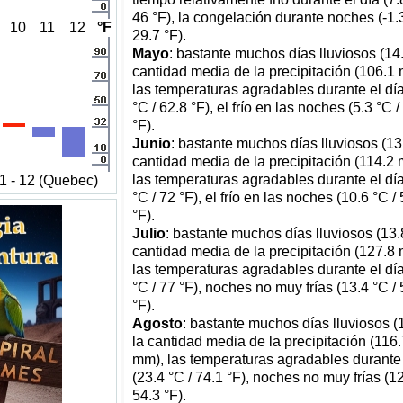
46 °F), la congelación durante noches (-1.3
10
11
12
°F
29.7 °F).
Mayo
: bastante muchos días lluviosos (14.
cantidad media de la precipitación (106.1
las temperaturas agradables durante el día
°C / 62.8 °F), el frío en las noches (5.3 °C /
°F).
Junio
: bastante muchos días lluviosos (13.
cantidad media de la precipitación (114.2
las temperaturas agradables durante el día
1 - 12 (Quebec)
°C / 72 °F), el frío en las noches (10.6 °C /
°F).
Julio
: bastante muchos días lluviosos (13.8
cantidad media de la precipitación (127.8
las temperaturas agradables durante el dí
°C / 77 °F), noches no muy frías (13.4 °C / 
°F).
Agosto
: bastante muchos días lluviosos (1
la cantidad media de la precipitación (116.
mm), las temperaturas agradables durante 
(23.4 °C / 74.1 °F), noches no muy frías (12
54.3 °F).