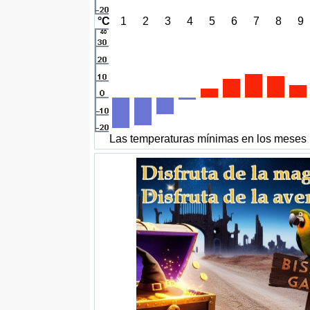
°C
1
2
3
4
5
6
7
8
9
Las temperaturas mínimas en los meses 