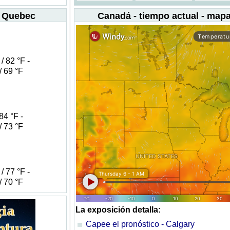
- Quebec
Canadá - tiempo actual - map
/ 82 °F -
/ 69 °F
84 °F -
/ 73 °F
/ 77 °F -
/ 70 °F
La exposición detalla:
Capee el pronóstico - Calgary