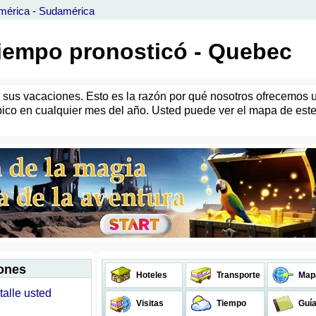
mérica
-
Sudamérica
tiempo pronosticó - Quebec
 sus vacaciones. Esto es la razón por qué nosotros ofrecemos 
pico en cualquier mes del año. Usted puede ver el mapa de este
iones
Hoteles
Transporte
Map
talle usted
Visitas
Tiempo
Guí