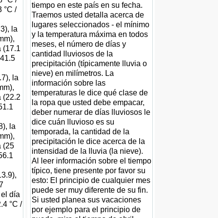
tiempo en este país en su fecha.
 °C /
Traemos usted detalla acerca de
lugares seleccionados - el mínimo
3), la
y la temperatura máxima en todos
 mm),
meses, el número de días y
 (17.1
cantidad lluviosos de la
 41.5
precipitación (típicamente lluvia o
nieve) en milímetros. La
7), la
información sobre las
 mm),
temperaturas le dice qué clase de
 (22.2
la ropa que usted debe empacar,
 51.1
deber numerar de días lluviosos le
dice cuán lluvioso es su
), la
temporada, la cantidad de la
 mm),
precipitación le dice acerca de la
a (25
intensidad de la lluvia (la nieve).
56.1
Al leer información sobre el tiempo
típico, tiene presente por favor su
3.9),
esto: El principio de cualquier mes
7
puede ser muy diferente de su fin.
el día
Si usted planea sus vacaciones
.4 °C /
por ejemplo para el principio de