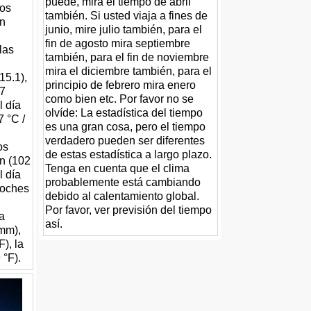
puede, mira el tiempo de abril
sos
también. Si usted viaja a fines de
ón
junio, mire julio también, para el
fin de agosto mira septiembre
 las
también, para el fin de noviembre
mira el diciembre también, para el
15.1),
principio de febrero mira enero
.7
como bien etc. Por favor no se
l día
olvíde: La estadística del tiempo
7 °C /
es una gran cosa, pero el tiempo
verdadero pueden ser diferentes
os
de estas estadística a largo plazo.
ón (102
Tenga en cuenta que el clima
l día
probablemente está cambiando
noches
debido al calentamiento global.
Por favor, ver previsión del tiempo
la
así.
 mm),
F), la
 °F).