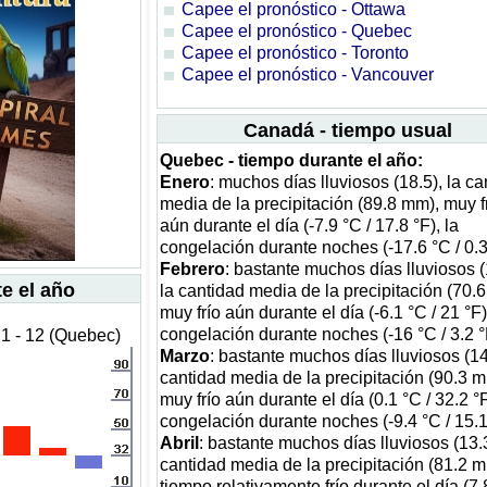
Capee el pronóstico - Ottawa
Capee el pronóstico - Quebec
Capee el pronóstico - Toronto
Capee el pronóstico - Vancouver
Canadá - tiempo usual
Quebec - tiempo durante el año:
Enero
: muchos días lluviosos (18.5), la ca
media de la precipitación (89.8 mm), muy f
aún durante el día (-7.9 °C / 17.8 °F), la
congelación durante noches (-17.6 °C / 0.3
Febrero
: bastante muchos días lluviosos (
e el año
la cantidad media de la precipitación (70.
muy frío aún durante el día (-6.1 °C / 21 °F)
congelación durante noches (-16 °C / 3.2 °
1 - 12 (Quebec)
Marzo
: bastante muchos días lluviosos (14.
cantidad media de la precipitación (90.3 m
muy frío aún durante el día (0.1 °C / 32.2 °F
congelación durante noches (-9.4 °C / 15.1
Abril
: bastante muchos días lluviosos (13.3
cantidad media de la precipitación (81.2 m
tiempo relativamente frío durante el día (7.