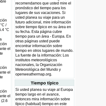
obre
recomendamos que usted mire el
pronóstico del tiempo para los
lugares de sus vacaciones. Si
usted planea su viaje para un
ación
futuro adicional, mire información
°C /
sobre tiempo típico en su área en
5.4 °C
su fecha. Esta página cubre
tiempo para un área - Europa. En
la
otras páginas usted puede
ación
encontrar información sobre
ante el
tiempo en otros lugares de mundo.
te
La fuente de la información: Los
institutos meteorológicos
nacionales, la Organización
ación
Meteorológica del Mundo y
ante el
openweathermap.org.
te
Tiempo típico
Si usted planea su viaje al Europa
ación
tiempo largo en el avance,
ante el
entonces mira información sobre
 (2.6
típico (habitual) tiempo en este