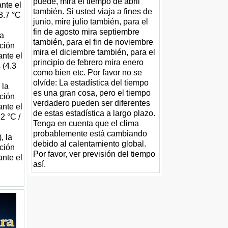
puede, mira el tiempo de abril
nte el
también. Si usted viaja a fines de
(8.7 °C
junio, mire julio también, para el
fin de agosto mira septiembre
la
también, para el fin de noviembre
ación
mira el diciembre también, para el
ante el
principio de febrero mira enero
 (4.3
como bien etc. Por favor no se
olvíde: La estadística del tiempo
 la
es una gran cosa, pero el tiempo
ación
verdadero pueden ser diferentes
ante el
de estas estadística a largo plazo.
.2 °C /
Tenga en cuenta que el clima
probablemente está cambiando
, la
debido al calentamiento global.
ación
Por favor, ver previsión del tiempo
ante el
así.