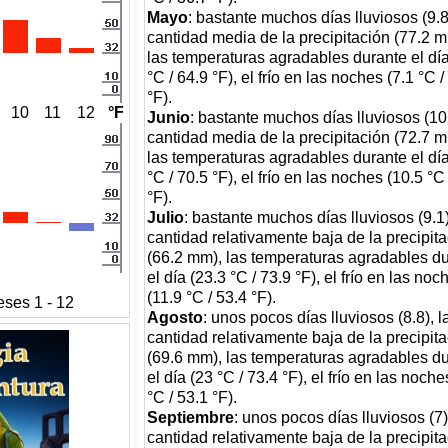
Mayo
: bastante muchos días lluviosos (9.8)
cantidad media de la precipitación (77.2 m
las temperaturas agradables durante el día
°C / 64.9 °F), el frío en las noches (7.1 °C /
°F).
10
11
12
°F
Junio
: bastante muchos días lluviosos (10.
cantidad media de la precipitación (72.7 m
las temperaturas agradables durante el día
°C / 70.5 °F), el frío en las noches (10.5 °C
°F).
Julio
: bastante muchos días lluviosos (9.1)
cantidad relativamente baja de la precipit
(66.2 mm), las temperaturas agradables d
el día (23.3 °C / 73.9 °F), el frío en las noc
(11.9 °C / 53.4 °F).
ses 1 - 12
Agosto
: unos pocos días lluviosos (8.8), l
cantidad relativamente baja de la precipit
(69.6 mm), las temperaturas agradables d
el día (23 °C / 73.4 °F), el frío en las noche
°C / 53.1 °F).
Septiembre
: unos pocos días lluviosos (7)
cantidad relativamente baja de la precipit