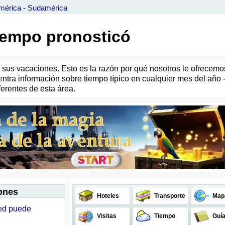
mérica
-
Sudamérica
iempo pronosticó
sus vacaciones. Esto es la razón por qué nosotros le ofrecemos
ntra información sobre tiempo típico en cualquier mes del año 
ferentes de esta área.
iones
Hoteles
Transporte
Map
ted puede
Visitas
Tiempo
Guí