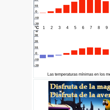
°C
1
2
3
4
5
6
7
8
9
Las temperaturas mínimas en los me