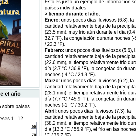
Esto es justo un ejemplo de información s
países individuales
> tiempo durante el año:
Enero
: unos pocos días lluviosos (6.8), la
cantidad relativamente baja de la precipit
(23.5 mm), muy frío aún durante el día (0.4 
32.7 °F), la congelación durante noches (-
/ 22.3 °F).
Febrero
: unos pocos días lluviosos (5.6), 
cantidad relativamente baja de la precipit
(22.6 mm), el tiempo relativamente frío dur
día (2.7 °C / 36.9 °F), la congelación duran
noches (-4 °C / 24.8 °F).
Marzo
: unos pocos días lluviosos (6.2), la
cantidad relativamente baja de la precipit
(28.1 mm), el tiempo relativamente frío dur
e el año
día (7.7 °C / 45.9 °F), la congelación duran
noches (-1 °C / 30.2 °F).
n sobre países
Abril
: unos pocos días lluviosos (7.3), la
cantidad relativamente baja de la precipit
ses 1 - 12
(38.2 mm), el tiempo relativamente frío dur
día (13.3 °C / 55.9 °F), el frío en las noches
°C / 36.7 °F).