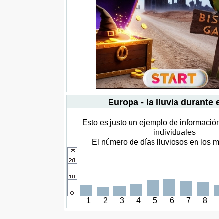
Europa - la lluvia durante 
Esto es justo un ejemplo de informació
individuales
El número de días lluviosos en los m
1
2
3
4
5
6
7
8