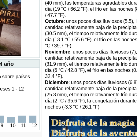
(40 mm), las temperaturas agradables dura
día (19 °C / 66.2 °F), el frío en las noches 
/ 47.7 °F).
Octubre
: unos pocos días lluviosos (5.5), 
cantidad relativamente baja de la precipit
(30.5 mm), el tiempo relativamente frío dur
día (13.1 °C / 55.6 °F), el frío en las noches
°C / 39.7 °F).
Noviembre
: unos pocos días lluviosos (7),
cantidad relativamente baja de la precipit
el año
(31.9 mm), el tiempo relativamente frío dur
día (6 °C / 42.8 °F), el frío en las noches (0
32.4 °F).
n sobre países
Diciembre
: unos pocos días lluviosos (6.8)
cantidad relativamente baja de la precipit
eses 1 - 12
(25.3 mm), el tiempo relativamente frío dur
día (2 °C / 35.6 °F), la congelación durante
noches (-3.3 °C / 26.1 °F).
9
10
11
12