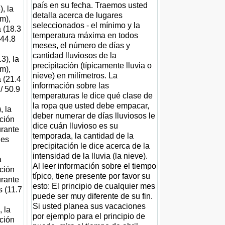
país en su fecha. Traemos usted
, la
detalla acerca de lugares
m),
seleccionados - el mínimo y la
 (18.3
temperatura máxima en todos
 44.8
meses, el número de días y
cantidad lluviosos de la
3), la
precipitación (típicamente lluvia o
m),
nieve) en milímetros. La
 (21.4
información sobre las
 / 50.9
temperaturas le dice qué clase de
la ropa que usted debe empacar,
, la
deber numerar de días lluviosos le
ación
dice cuán lluvioso es su
urante
temporada, la cantidad de la
hes
precipitación le dice acerca de la
intensidad de la lluvia (la nieve).
a
Al leer información sobre el tiempo
ación
típico, tiene presente por favor su
urante
esto: El principio de cualquier mes
s (11.7
puede ser muy diferente de su fin.
Si usted planea sus vacaciones
, la
por ejemplo para el principio de
ación