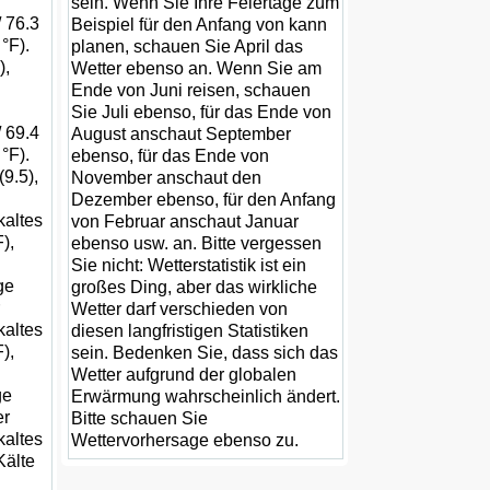
sein. Wenn Sie Ihre Feiertage zum
 76.3
Beispiel für den Anfang von kann
 °F).
planen, schauen Sie April das
),
Wetter ebenso an. Wenn Sie am
Ende von Juni reisen, schauen
Sie Juli ebenso, für das Ende von
 69.4
August anschaut September
 °F).
ebenso, für das Ende von
(9.5),
November anschaut den
Dezember ebenso, für den Anfang
kaltes
von Februar anschaut Januar
),
ebenso usw. an. Bitte vergessen
Sie nicht: Wetterstatistik ist ein
ge
großes Ding, aber das wirkliche
Wetter darf verschieden von
kaltes
diesen langfristigen Statistiken
),
sein. Bedenken Sie, dass sich das
Wetter aufgrund der globalen
ge
Erwärmung wahrscheinlich ändert.
er
Bitte schauen Sie
kaltes
Wettervorhersage ebenso zu.
Kälte