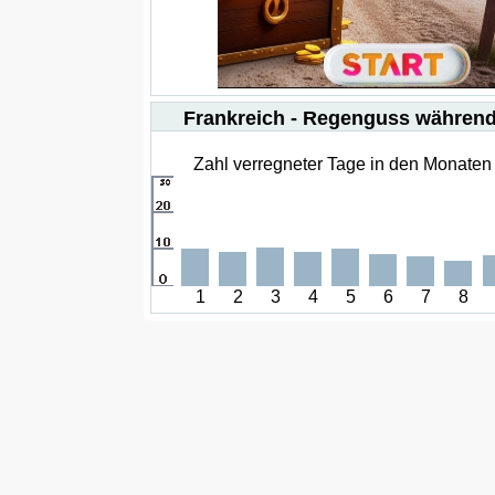
Frankreich - Regenguss während
Zahl verregneter Tage in den Monaten 1
1
2
3
4
5
6
7
8