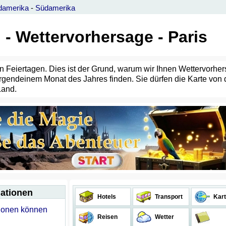
damerika
-
Südamerika
 - Wettervorhersage - Paris
hren Feiertagen. Dies ist der Grund, warum wir Ihnen Wettervorh
 irgendeinem Monat des Jahres finden. Sie dürfen die Karte vo
Land.
mationen
Hotels
Transport
Kart
tionen können
Reisen
Wetter