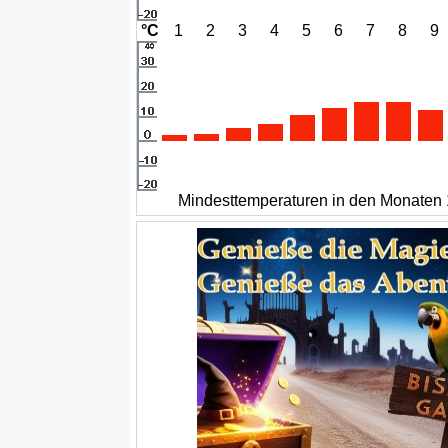
°C
1
2
3
4
5
6
7
8
9
Mindesttemperaturen in den Monaten 1