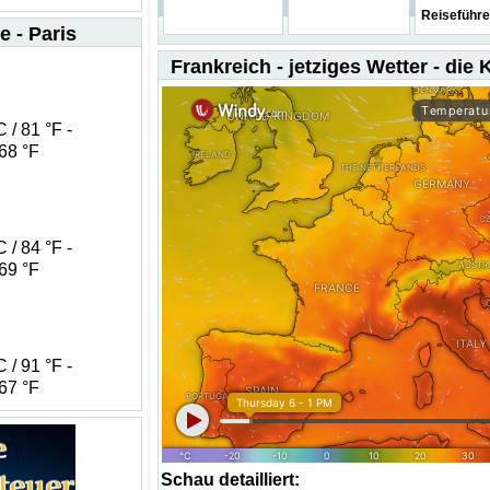
Reiseführe
e - Paris
Frankreich - jetziges Wetter - die 
 / 81 °F -
 68 °F
 / 84 °F -
 69 °F
 / 91 °F -
 67 °F
Schau detailliert: