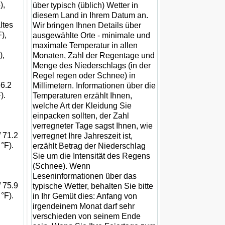
),
über typisch (üblich) Wetter in
diesem Land in Ihrem Datum an.
ltes
Wir bringen Ihnen Details über
),
ausgewählte Orte - minimale und
maximale Temperatur in allen
),
Monaten, Zahl der Regentage und
Menge des Niederschlags (in der
Regel regen oder Schnee) in
66.2
Millimetern. Informationen über die
).
Temperaturen erzählt Ihnen,
welche Art der Kleidung Sie
einpacken sollten, der Zahl
verregneter Tage sagst Ihnen, wie
 71.2
verregnet Ihre Jahreszeit ist,
 °F).
erzählt Betrag der Niederschlag
Sie um die Intensität des Regens
(Schnee). Wenn
Leseninformationen über das
 75.9
typische Wetter, behalten Sie bitte
 °F).
in Ihr Gemüt dies: Anfang von
irgendeinem Monat darf sehr
verschieden von seinem Ende