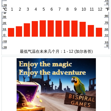
°C
1
2
3
4
5
6
7
8
9
10
11
12
°F
最低气温在未来几个月：1 - 12 (加尔各答)