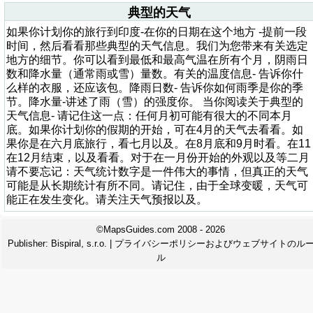
典型的天气
如果你计划你的旅行到印度-在你的日期在这个地方 -提前一段
时间，然后看看那些典型的天气信息。我们为您带来有关选定
地方的细节。你可以看到最低和最高气温在所有个月，阴雨日
数和降水量（通常雨或雪）量数。有关的温度信息- 告诉你什
么样的衣服，还应该包。降雨日数- 告诉你如何雨季是你的季
节。降水量-讲述了雨（雪）的强度你。 当你阅读关于典型的
天气信息- 请记住这一点：任何月初可能有很大的不同本月
底。如果你计划你的假期的开始，可在4月的天气去看看。如
果你是在六月底旅行，看七月以及。在8月底和9月时看。在11
在12月结束，以及看看。对于在一月份开始的外观以及等二月
请不要忘记：天气统计数字是一件伟大的事情，但真正的天气
可能是从长期统计有所不同。请记住，由于全球变暖，天气可
能正在发生变化。请关注天气预报以及。
©MapsGuides.com 2008 - 2026
Publisher:
Bispiral, s.r.o.
|
プライバシーポリシーおよびウェブサイトのル
ル