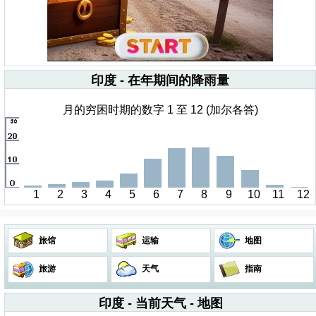
印度 - 在年期间的降雨量
月的穷困时期的数字 1 至 12 (加尔各答)
1
2
3
4
5
6
7
8
9
10
11
12
旅馆
运输
地图
旅游
天气
指南
印度 - 当前天气 - 地图