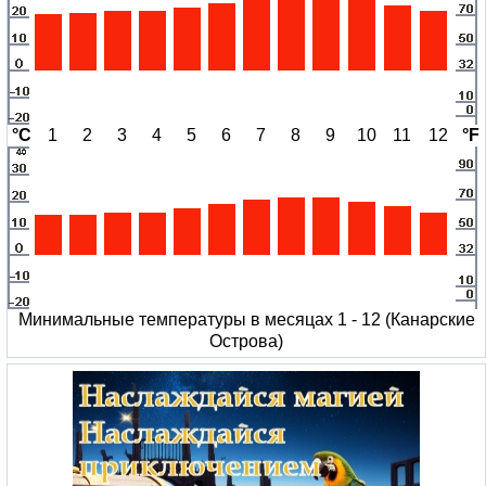
°C
1
2
3
4
5
6
7
8
9
10
11
12
°F
Минимальные температуры в месяцах 1 - 12 (Канарские
Острова)