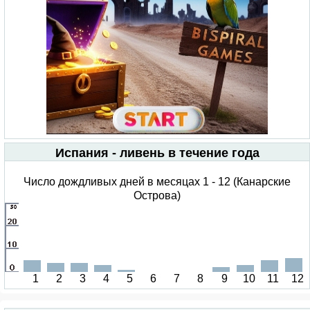
Испания - ливень в течение года
Число дождливых дней в месяцах 1 - 12 (Канарские
Острова)
1
2
3
4
5
6
7
8
9
10
11
12