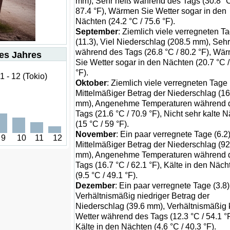
mm), Sehr heiß während des Tags (30.8 °C
87.4 °F), Wärmen Sie Wetter sogar in den
Nächten (24.2 °C / 75.6 °F).
September
: Ziemlich viele verregneten T
(11.3), Viel Niederschlag (208.5 mm), Seh
während des Tags (26.8 °C / 80.2 °F), Wä
es Jahres
Sie Wetter sogar in den Nächten (20.7 °C /
°F).
 - 12 (Tokio)
Oktober
: Ziemlich viele verregneten Tage 
Mittelmäßiger Betrag der Niederschlag (16
mm), Angenehme Temperaturen während 
Tags (21.6 °C / 70.9 °F), Nicht sehr kalte 
(15 °C / 59 °F).
November
: Ein paar verregnete Tage (6.2)
9
10
11
12
Mittelmäßiger Betrag der Niederschlag (92
mm), Angenehme Temperaturen während 
Tags (16.7 °C / 62.1 °F), Kälte in den Näch
(9.5 °C / 49.1 °F).
Dezember
: Ein paar verregnete Tage (3.8)
Verhältnismäßig niedriger Betrag der
Niederschlag (39.6 mm), Verhältnismäßig 
Wetter während des Tags (12.3 °C / 54.1 °F
Kälte in den Nächten (4.6 °C / 40.3 °F).