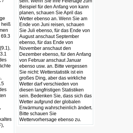
 /
sein. Wenn Sie Ihre Feiertage zum
Beispiel für den Anfang von kann
planen, schauen Sie April das
age
Wetter ebenso an. Wenn Sie am
r heiß
Ende von Juni reisen, schauen
rmen
Sie Juli ebenso, für das Ende von
 69.3
August anschaut September
ebenso, für das Ende von
(9.1),
November anschaut den
3.1
Dezember ebenso, für den Anfang
des
von Februar anschaut Januar
Nächte
ebenso usw. an. Bitte vergessen
Sie nicht: Wetterstatistik ist ein
,
großes Ding, aber das wirkliche
.5
Wetter darf verschieden von
des
diesen langfristigen Statistiken
ten
sein. Bedenken Sie, dass sich das
Wetter aufgrund der globalen
,
Erwärmung wahrscheinlich ändert.
Bitte schauen Sie
kaltes
Wettervorhersage ebenso zu.
),