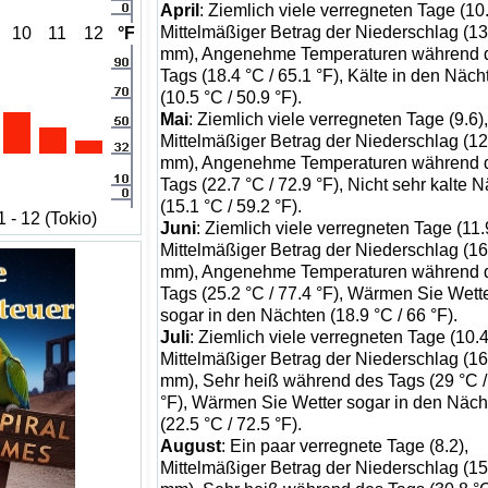
April
: Ziemlich viele verregneten Tage (10.
Mittelmäßiger Betrag der Niederschlag (13
10
11
12
°F
mm), Angenehme Temperaturen während 
Tags (18.4 °C / 65.1 °F), Kälte in den Näch
(10.5 °C / 50.9 °F).
Mai
: Ziemlich viele verregneten Tage (9.6),
Mittelmäßiger Betrag der Niederschlag (1
mm), Angenehme Temperaturen während 
Tags (22.7 °C / 72.9 °F), Nicht sehr kalte 
(15.1 °C / 59.2 °F).
 - 12 (Tokio)
Juni
: Ziemlich viele verregneten Tage (11.
Mittelmäßiger Betrag der Niederschlag (16
mm), Angenehme Temperaturen während 
Tags (25.2 °C / 77.4 °F), Wärmen Sie Wett
sogar in den Nächten (18.9 °C / 66 °F).
Juli
: Ziemlich viele verregneten Tage (10.4
Mittelmäßiger Betrag der Niederschlag (16
mm), Sehr heiß während des Tags (29 °C /
°F), Wärmen Sie Wetter sogar in den Näch
(22.5 °C / 72.5 °F).
August
: Ein paar verregnete Tage (8.2),
Mittelmäßiger Betrag der Niederschlag (15