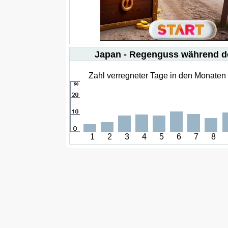
Japan - Regenguss während d
Zahl verregneter Tage in den Monaten 1
1
2
3
4
5
6
7
8