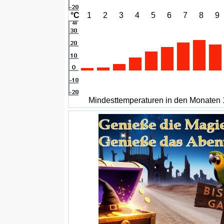
°C
1
2
3
4
5
6
7
8
9
Mindesttemperaturen in den Monaten 1