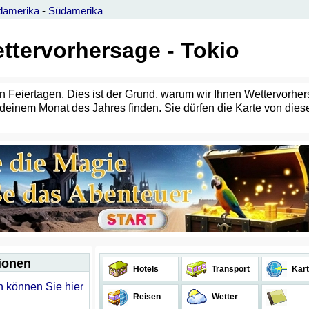
damerika
-
Südamerika
ttervorhersage - Tokio
hren Feiertagen. Dies ist der Grund, warum wir Ihnen Wettervorh
endeinem Monat des Jahres finden. Sie dürfen die Karte von die
tionen
Hotels
Transport
Kart
n können Sie hier
Reisen
Wetter