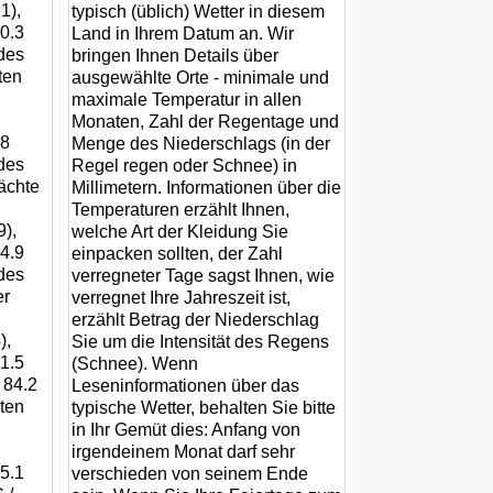
1),
typisch (üblich) Wetter in diesem
0.3
Land in Ihrem Datum an. Wir
des
bringen Ihnen Details über
ten
ausgewählte Orte - minimale und
maximale Temperatur in allen
Monaten, Zahl der Regentage und
28
Menge des Niederschlags (in der
des
Regel regen oder Schnee) in
Nächte
Millimetern. Informationen über die
Temperaturen erzählt Ihnen,
9),
welche Art der Kleidung Sie
4.9
einpacken sollten, der Zahl
des
verregneter Tage sagst Ihnen, wie
er
verregnet Ihre Jahreszeit ist,
erzählt Betrag der Niederschlag
),
Sie um die Intensität des Regens
1.5
(Schnee). Wenn
 84.2
Leseninformationen über das
ten
typische Wetter, behalten Sie bitte
in Ihr Gemüt dies: Anfang von
irgendeinem Monat darf sehr
5.1
verschieden von seinem Ende