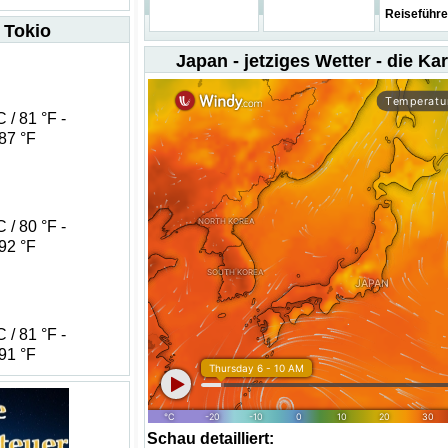
Reiseführe
 Tokio
Japan - jetziges Wetter - die Kar
 / 81 °F -
 87 °F
 / 80 °F -
 92 °F
 / 81 °F -
 91 °F
Schau detailliert: