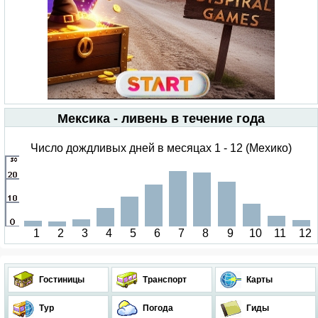
Мексика - ливень в течение года
Число дождливых дней в месяцах 1 - 12 (Мехико)
1
2
3
4
5
6
7
8
9
10
11
12
Гостиницы
Транспорт
Карты
Тур
Погода
Гиды