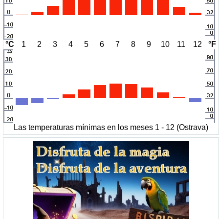
°C
1
2
3
4
5
6
7
8
9
10
11
12
°F
Las temperaturas mínimas en los meses 1 - 12 (Ostrava)