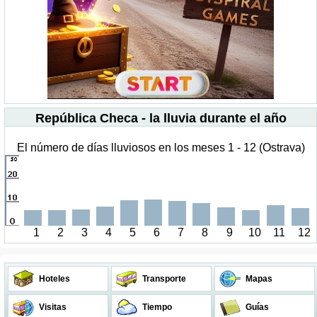
República Checa - la lluvia durante el año
El número de días lluviosos en los meses 1 - 12 (Ostrava)
1
2
3
4
5
6
7
8
9
10
11
12
Hoteles
Transporte
Mapas
Visitas
Tiempo
Guías