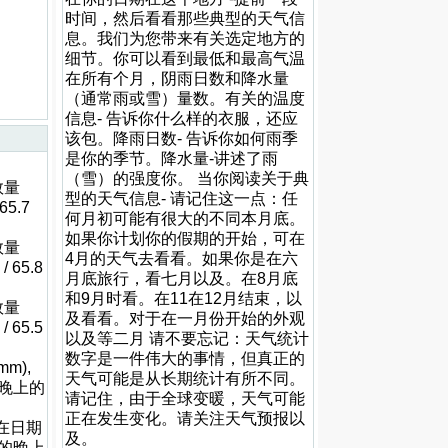
时间，然后看看那些典型的天气信
息。我们为您带来有关选定地方的
细节。你可以看到最低和最高气温
在所有个月，阴雨日数和降水量
（通常雨或雪）量数。有关的温度
信息- 告诉你什么样的衣服，还应
该包。降雨日数- 告诉你如何雨季
是你的季节。降水量-讲述了雨
（雪）的强度你。 当你阅读关于典
数量
型的天气信息- 请记住这一点：任
65.7
何月初可能有很大的不同本月底。
如果你计划你的假期的开始，可在
数量
4月的天气去看看。如果你是在六
 65.8
月底旅行，看七月以及。在8月底
和9月时看。在11在12月结束，以
数量
及看看。对于在一月份开始的外观
 65.5
以及等二月 请不要忘记：天气统计
数字是一件伟大的事情，但真正的
m),
天气可能是从长期统计有所不同。
, 晚上的
请记住，由于全球变暖，天气可能
正在发生变化。请关注天气预报以
 在日期
及。
很冷的晚上