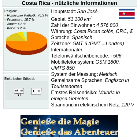
Costa Rica - nützliche Informationen
Hauptstadt:
San José
Religion:
~
Römischer Katholik: 76.3 %
2
Gebiet:
51 100 km
~
Protestant: 15.7 %
~
Ander: 4.8 %
Zahl der Einwohner:
4 576 800
~
Keine: 3.2 %
Währung:
Costa Rican colón, CRC, ₡
Sprache:
Spanisch
Zeitzone:
GMT-6 (GMT = London)
Internationaler
Telefonwählscheibencode:
+506
Mobiltelefonsystem:
GSM 1800,
UMTS 850
System der Messung:
Metrisch
Elektrischer Stöpsel:
Gemeinsame Sprachen:
Englisch in
Touristenorten
Ernstes Reisenrisiko:
Malaria in
einigen Gebieten
Spannung in elektrischem Netz:
120 V