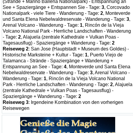
(Strände + Marino Ballena Nationalpark) - Entspannung an
See + Spaziergänge + Entspannen Sie - Tage:
3
, Corcovado
Nationalpark - viele Tiere - Wanderung - Tage:
2
, Monteverde
und Santa Elena Nebelwaldreservate - Wanderung - Tage:
3
,
Arenal Volcano - Wanderung - Tage:
1
, Rincón de la Vieja
Volcano National Park - Herrliche Landschaften - Wanderung
- Tage:
2
, Alajuela (zentrale Kathedrale + Vulkan Poas -
Tagesausflug) - Spaziergänge + Wanderung - Tage:
2
Reiseweg 2
: San Jose (Hauptstadt + Museum des Goldes) -
Historische Marksteine + Kultur - Tage:
1
, Puerto Viejo de
Talamanca - Strände - Spaziergänge + Wanderung +
Entspannung an See - Tage:
4
, Monteverde und Santa Elena
Nebelwaldreservate - Wanderung - Tage:
3
, Arenal Volcano -
Wanderung - Tage:
1
, Rincón de la Vieja Volcano National
Park - Herrliche Landschaften - Wanderung - Tage:
2
, Alajuela
(zentrale Kathedrale + Vulkan Poas - Tagesausflug) -
Spaziergänge + Wanderung - Tage:
2
Reiseweg 3
: Irgendeine Kombination von den vorherigen
Reisewegen