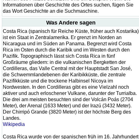
Informationen über Geschichte des Ortes suchen, fügen Sie
das Wort Geschichte an die Suchmaschine.
Was Andere sagen
Costa Rica (spanisch für Reiche Küste, früher auch Kostarika)
ist ein Staat in Zentralamerika. Er grenzt im Norden an
Nicaragua und im Süden an Panama. Begrenzt wird Costa
Rica im Osten durch die Karibik und im Westen durch den
Pazifik. Topographisch lässt sich Costa Rica in fünf
Großräume gliedern: in die vulkanischen Bergketten der
Cordilleras, das Valle Central mit der Hauptstadt San José,
die Schwemmlandebenen der Karibikküste, die zentrale
Pazifikküste und die trockene Halbinsel Nicoya im
Nordwesten. In den Cordilleras gibt es eine Vielzahl noch
aktiver und auch erloschener Vulkane, darunter der Turrialba.
Die drei am meisten besuchten sind der Volcán Poás (2704
Meter), der Arenal (1633 Meter) und der Irazú (3432 Meter).
Der Chirripó Grande (3820 Meter) ist der höchste Berg des
Landes.
Wikipedia
Costa Rica wurde von der spanischen früh im 16. Jahrhundert