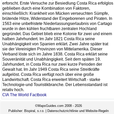
erforscht. Erste Versuche zur Besiedlung Costa Rica erfolglos
geblieben durch eine Kombination von Faktoren,
einschließlich: Krankheit von Mücken verseuchten Sümpfe,
brütende Hitze, Widerstand der Eingeborenen und Piraten. In
1563 eine unbefristete Niederlassungserlaubnis von Cartago
wurde in den kühlen fruchtbaren zentralen Hochland
gegründet. Das Gebiet blieb eine Kolonie für zwei und einem
halben Jahrhundert. Im Jahr 1821 Costa Rica seine
Unabhängigkeit von Spanien erklärt. Zwei Jahre später trat
sie der Vereinigten Provinzen von Mittelamerika. Dieser
Verband löste sich im Jahre 1838. Costa Rica erklärt seine
Souveränität und Unabhängigkeit. Seit dem späten 19.
Jahrhundert, in Costa Rica nur zwei kurze Perioden der
Gewalt hat. Im Jahr 1949 Costa Rica seine Streitkräfte
aufgelöst. Costa Rica verfügt noch über eine große
Landwirtschaft. Costa Rica erweitert Wirtschaft - starke
Technologie-und Touristikbranche. Der Lebensstandard ist
relativ hoch.
CIA The World Factbook
©MapsGuides.com 2008 - 2026
Publisher:
Bispiral, s.r.o.
|
Datenschutzrichtlinie und Website-Regeln