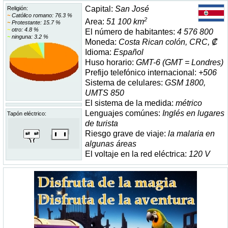
Capital:
San José
Religión:
~
Católico romano: 76.3 %
2
Area:
51 100 km
~
Protestante: 15.7 %
~
otro: 4.8 %
El número de habitantes:
4 576 800
~
ninguna: 3.2 %
Moneda:
Costa Rican colón, CRC, ₡
Idioma:
Español
Huso horario:
GMT-6 (GMT = Londres)
Prefijo telefónico internacional:
+506
Sistema de celulares:
GSM 1800,
UMTS 850
El sistema de la medida:
métrico
Lenguajes comúnes:
Inglés en lugares
Tapón eléctrico:
de turista
Riesgo grave de viaje:
la malaria en
algunas áreas
El voltaje en la red eléctrica:
120 V