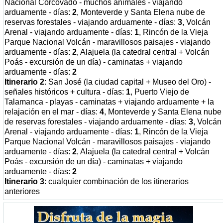
Nacional Corcovado - muchos animales - viajando
arduamente - días:
2
, Monteverde y Santa Elena nube de
reservas forestales - viajando arduamente - días:
3
, Volcán
Arenal - viajando arduamente - días:
1
, Rincón de la Vieja
Parque Nacional Volcán - maravillosos paisajes - viajando
arduamente - días:
2
, Alajuela (la catedral central + Volcán
Poás - excursión de un día) - caminatas + viajando
arduamente - días:
2
Itinerario 2
: San José (la ciudad capital + Museo del Oro) -
señales históricos + cultura - días:
1
, Puerto Viejo de
Talamanca - playas - caminatas + viajando arduamente + la
relajación en el mar - días:
4
, Monteverde y Santa Elena nube
de reservas forestales - viajando arduamente - días:
3
, Volcán
Arenal - viajando arduamente - días:
1
, Rincón de la Vieja
Parque Nacional Volcán - maravillosos paisajes - viajando
arduamente - días:
2
, Alajuela (la catedral central + Volcán
Poás - excursión de un día) - caminatas + viajando
arduamente - días:
2
Itinerario 3
: cualquier combinación de los itinerarios
anteriores