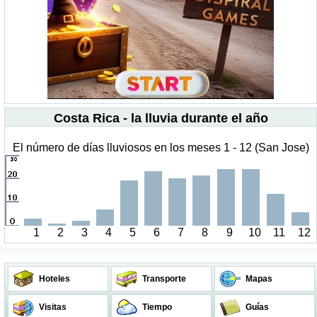
Costa Rica - la lluvia durante el año
El número de días lluviosos en los meses 1 - 12 (San Jose)
1
2
3
4
5
6
7
8
9
10
11
12
Hoteles
Transporte
Mapas
Visitas
Tiempo
Guías