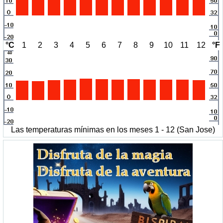
°C
1
2
3
4
5
6
7
8
9
10
11
12
°F
Las temperaturas mínimas en los meses 1 - 12 (San Jose)