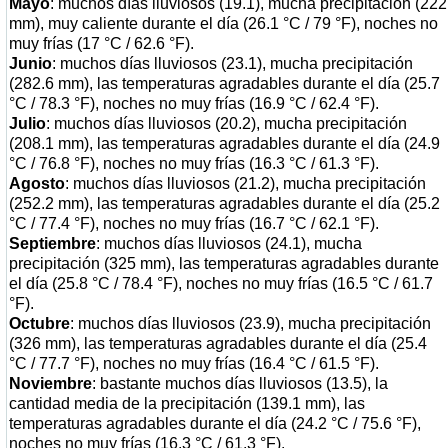
Mayo
: muchos días lluviosos (19.1), mucha precipitación (222
mm), muy caliente durante el día (26.1 °C / 79 °F), noches no
muy frías (17 °C / 62.6 °F).
Junio
: muchos días lluviosos (23.1), mucha precipitación
(282.6 mm), las temperaturas agradables durante el día (25.7
°C / 78.3 °F), noches no muy frías (16.9 °C / 62.4 °F).
Julio
: muchos días lluviosos (20.2), mucha precipitación
(208.1 mm), las temperaturas agradables durante el día (24.9
°C / 76.8 °F), noches no muy frías (16.3 °C / 61.3 °F).
Agosto
: muchos días lluviosos (21.2), mucha precipitación
(252.2 mm), las temperaturas agradables durante el día (25.2
°C / 77.4 °F), noches no muy frías (16.7 °C / 62.1 °F).
Septiembre
: muchos días lluviosos (24.1), mucha
precipitación (325 mm), las temperaturas agradables durante
el día (25.8 °C / 78.4 °F), noches no muy frías (16.5 °C / 61.7
°F).
Octubre
: muchos días lluviosos (23.9), mucha precipitación
(326 mm), las temperaturas agradables durante el día (25.4
°C / 77.7 °F), noches no muy frías (16.4 °C / 61.5 °F).
Noviembre
: bastante muchos días lluviosos (13.5), la
cantidad media de la precipitación (139.1 mm), las
temperaturas agradables durante el día (24.2 °C / 75.6 °F),
noches no muy frías (16.3 °C / 61.3 °F).