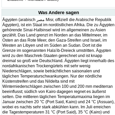
Was Andere sagen
Ägypten (arabisch مصر‎ Misr, offiziell die Arabische Republik
Ägypten), ist ein Staat im nordöstlichen Afrika. Die zu Ägypten
gehörende Sinai-Halbinsel wird im allgemeinen zu Asien
gezählt. Das Land grenzt im Norden an das Mittelmeer, im
Osten an das Rote Meer, den Gaza-Streifen und Israel, im
Westen an Libyen und im Süden an Sudan. Dort ist die
Grenze im sogenannten Hala'ib-Dreieck umstritten. Ägypten
wird zu den Maschrek-Staaten gerechnet und ist knapp
dreimal so groß wie Deutschland. Ägypten liegt innerhalb des
nordafrikanischen Trockengürtels mit sehr wenig
Niederschlägen, sowie beträchtlichen saisonalen und
täglichen Temperaturschwankungen. Nur der nördliche
Küstenstreifen und das Nildelta sind mit
Winterniederschlägen zwischen 100 und 200 mm mediterran
beeinflusst; südlich von Kairo dagegen regnet es äußerst
selten. Die mittleren täglichen Temperaturmaxima liegen im
Januar zwischen 20 °C (Port Said, Kairo) und 24 °C (Assuan),
wobei es nachts sehr stark abkühlen kann. Im Juli erreichen
die Tagestemperaturen 31 °C (Port Said), 35 °C (Kairo) und