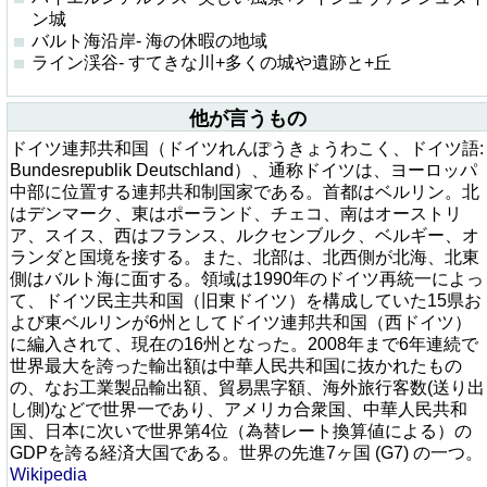
ン城
バルト海沿岸- 海の休暇の地域
ライン渓谷- すてきな川+多くの城や遺跡と+丘
他が言うもの
ドイツ連邦共和国（ドイツれんぽうきょうわこく、ドイツ語:
Bundesrepublik Deutschland）、通称ドイツは、ヨーロッパ
中部に位置する連邦共和制国家である。首都はベルリン。北
はデンマーク、東はポーランド、チェコ、南はオーストリ
ア、スイス、西はフランス、ルクセンブルク、ベルギー、オ
ランダと国境を接する。また、北部は、北西側が北海、北東
側はバルト海に面する。領域は1990年のドイツ再統一によっ
て、ドイツ民主共和国（旧東ドイツ）を構成していた15県お
よび東ベルリンが6州としてドイツ連邦共和国（西ドイツ）
に編入されて、現在の16州となった。2008年まで6年連続で
世界最大を誇った輸出額は中華人民共和国に抜かれたもの
の、なお工業製品輸出額、貿易黒字額、海外旅行客数(送り出
し側)などで世界一であり、アメリカ合衆国、中華人民共和
国、日本に次いで世界第4位（為替レート換算値による）の
GDPを誇る経済大国である。世界の先進7ヶ国 (G7) の一つ。
Wikipedia