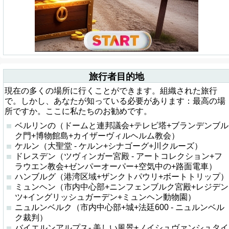
旅行者目的地
現在の多くの場所に行くことができます。組織された旅行
で。しかし、あなたが知っている必要があります：最高の場
所ですか。ここに私たちのお勧めです。
ベルリンの（ドームと連邦議会+テレビ塔+ブランデンブル
ク門+博物館島+カイザーヴィルヘルム教会）
ケルン（大聖堂 - ケルン+シナゴーグ+川クルーズ）
ドレスデン（ツヴィンガー宮殿 - アートコレクション+フ
ラウエン教会+ゼンパーオーパー+空気中の+路面電車）
ハンブルグ（港湾区域+ザンクトパウリ+ボートトリップ）
ミュンヘン（市内中心部+ニンフェンブルク宮殿+レジデン
ツ+イングリッシュガーデン+ミュンヘン動物園）
ニュルンベルク（市内中心部+城+法廷600 - ニュルンベル
ク裁判）
バイエルンアルプス- 美しい風景+ノイシュヴァンシュタイ