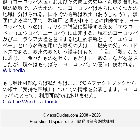
側（ヨーロッパ大陸）およびその周辺の島嶼・海域を含む地
域の総称で、六大州の一つ。ヨーロッパはさらにいくつかの
地域に分けられる。日本での通称は欧州（おうしゅう）。漢
字による当て字で、欧羅巴 と書かれることに由来する。ヨー
ロッパという名は、ギリシア神話に登場する美女「エウロ
ペ」（エウロパ、ユーロパ）に由来する。現在のヨーロッパ
及びユーラシア大陸を意味する地理的名称として「エウロー
ペー」という名称を用いた最初の人は、「歴史の父」ヘロド
トスである。欧州の欧という漢字はもと、「嘔」「殴」など
に通じ、「食べたものを吐く、もどす」「殴る」などを意味
したが、現在はもっぱら「ヨーロッパ」の意味に使われる。
Wikipedia
もし利用可能ならば私たちはここでCIAファクトブックから
の領土〔受持ち区域〕についての情報を公表します。ヨーロ
ッパ にとって、利用可能ではありません。
CIA The World Factbook
©MapsGuides.com 2008 - 2026
Publisher:
Bispiral, s.r.o.
|
隐私政策和网站规则