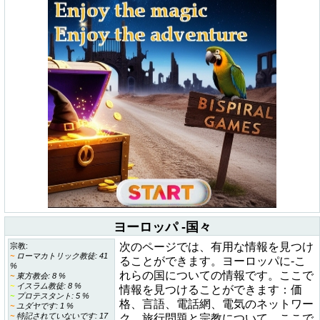
ヨーロッパ -国々
次のページでは、有用な情報を見つけ
宗教:
~
ローマカトリック教徒: 41
ることができます。ヨーロッパに-こ
%
れらの国についての情報です。ここで
~
東方教会: 8 %
~
イスラム教徒: 8 %
情報を見つけることができます：価
~
プロテスタント: 5 %
格、言語、電話網、電気のネットワー
~
ユダヤです: 1 %
~
特記されていないです: 17
ク、旅行問題と宗教について。ここで