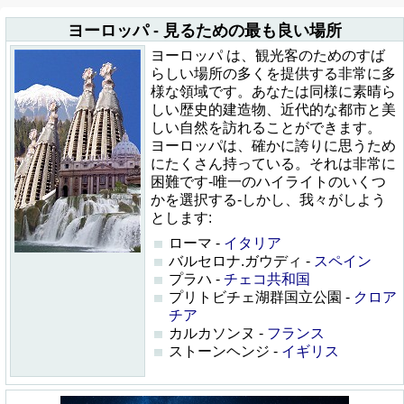
ヨーロッパ - 見るための最も良い場所
ヨーロッパ は、観光客のためのすば
らしい場所の多くを提供する非常に多
様な領域です。あなたは同様に素晴ら
しい歴史的建造物、近代的な都市と美
しい自然を訪れることができます。
ヨーロッパは、確かに誇りに思うため
にたくさん持っている。それは非常に
困難です-唯一のハイライトのいくつ
かを選択する-しかし、我々がしよう
とします:
ローマ -
イタリア
バルセロナ.ガウディ -
スペイン
プラハ -
チェコ共和国
プリトビチェ湖群国立公園 -
クロア
チア
カルカソンヌ -
フランス
ストーンヘンジ -
イギリス