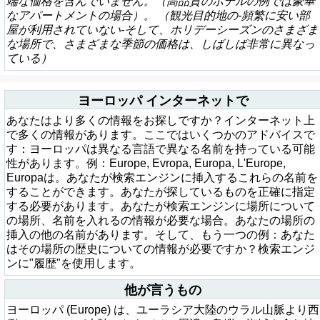
端な価格を含んでいません。（高品質のホテルの例では豪華
なアパートメントの場合）。 （観光目的地の-頻繁に安い部
屋が利用されていない-そして、ホリデーシーズンのさまざま
な場所で、さまざまな季節の価格は、しばしば非常に異なっ
ている）
ヨーロッパ インターネットで
あなたはより多くの情報をお探しですか？インターネット上
で多くの情報があります。ここではいくつかのアドバイスで
す：ヨーロッパは異なる言語で異なる名前を持っている可能
性があります。例：Europe, Evropa, Europa, L'Europe,
Europaは。あなたが検索エンジンに挿入するこれらの名前を
することができます。あなたが探しているものを正確に指定
する必要があります。あなたが検索エンジンに場所について
の場所、名前を入れるの情報が必要な場合。あなたの場所の
挿入の他の名前があります。そして、もう一つの例：あなた
はその場所の歴史についての情報が必要ですか？検索エンジ
ンに"履歴"を使用します。
他が言うもの
ヨーロッパ (Europe) は、ユーラシア大陸のウラル山脈より西