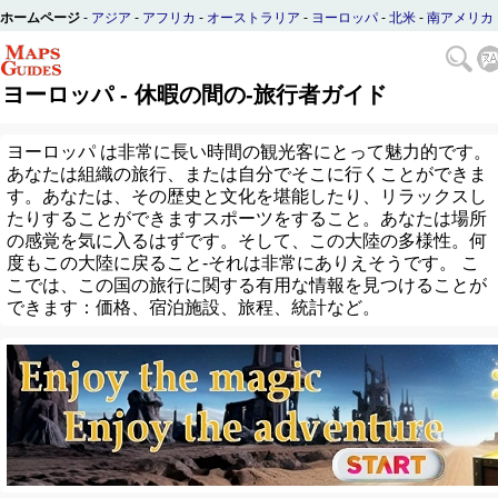
ホームページ
-
アジア
-
アフリカ
-
オーストラリア
-
ヨーロッパ
-
北米
-
南アメリカ
ヨーロッパ - 休暇の間の-旅行者ガイド
ヨーロッパ は非常に長い時間の観光客にとって魅力的です。
あなたは組織の旅行、または自分でそこに行くことができま
す。あなたは、その歴史と文化を堪能したり、リラックスし
たりすることができますスポーツをすること。あなたは場所
の感覚を気に入るはずです。そして、この大陸の多様性。何
度もこの大陸に戻ること-それは非常にありえそうです。 こ
こでは、この国の旅行に関する有用な情報を見つけることが
できます：価格、宿泊施設、旅程、統計など。