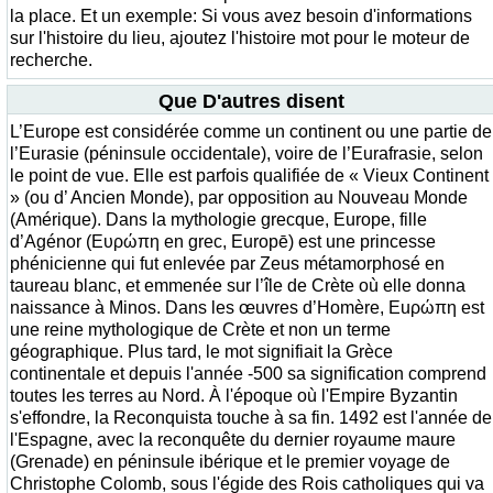
la place. Et un exemple: Si vous avez besoin d'informations
sur l'histoire du lieu, ajoutez l'histoire mot pour le moteur de
recherche.
Que D'autres disent
L’Europe est considérée comme un continent ou une partie de
l’Eurasie (péninsule occidentale), voire de l’Eurafrasie, selon
le point de vue. Elle est parfois qualifiée de « Vieux Continent
» (ou d’ Ancien Monde), par opposition au Nouveau Monde
(Amérique). Dans la mythologie grecque, Europe, fille
d’Agénor (Ευρώπη en grec, Europē) est une princesse
phénicienne qui fut enlevée par Zeus métamorphosé en
taureau blanc, et emmenée sur l’île de Crète où elle donna
naissance à Minos. Dans les œuvres d’Homère, Εuρώπη est
une reine mythologique de Crète et non un terme
géographique. Plus tard, le mot signifiait la Grèce
continentale et depuis l'année -500 sa signification comprend
toutes les terres au Nord. À l'époque où l'Empire Byzantin
s'effondre, la Reconquista touche à sa fin. 1492 est l'année de
l'Espagne, avec la reconquête du dernier royaume maure
(Grenade) en péninsule ibérique et le premier voyage de
Christophe Colomb, sous l'égide des Rois catholiques qui va