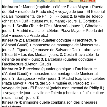
Itinéraire 1
: Madrid (capitale - célèbre Plaza Mayor + Puerta
del Sol + musée du Prado etc.) + voyage de jour - El Escorial
(palais monumental de Philip II.) - jours:
2
, la ville de Toledo
(christian + Juif + culture musulmane) - jours:
1
, Cordoba -
jours:
1
, Sevilla (Tour de l'Or + Alcazar) - jours:
1
, Gibraltar -
jours:
1
, Madrid (capitale - célèbre Plaza Mayor + Puerta del
Sol + musée du Prado etc.)
Itinéraire 2
: Barcelona (quartier gothique + l'architecture
d'Antoni Gaudi) + monastère de montagne de Montserrat -
jours:
2
, Figueras (le musée de Salvador Dali) + abreuvoir
L'Estartit + Las îles Medas - jours:
2
, Costa Brava côte - la
détente en mer - jours:
3
, Barcelona (quartier gothique +
l'architecture d'Antoni Gaudi)
Itinéraire 3
: Barcelona (quartier gothique + l'architecture
d'Antoni Gaudi) + monastère de montagne de Montserrat -
jours:
3
, Saragosse - ville - jours:
1
, Madrid (capitale - célèbre
Plaza Mayor + Puerta del Sol + musée du Prado etc.) +
voyage de jour - El Escorial (palais monumental de Philip II.)
+ voyage de jour - la ville de Toledo (christian + Juif + culture
musulmane) - jours:
3
Itinéraire 4
: n'importe quelle combinaison des itinéraires