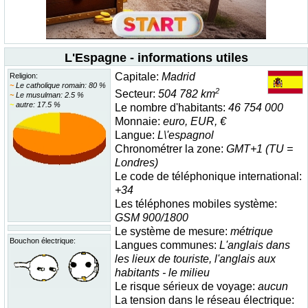
L'Espagne - informations utiles
Capitale:
Madrid
Religion:
~
Le catholique romain: 80 %
2
Secteur:
504 782 km
~
Le musulman: 2.5 %
~
autre: 17.5 %
Le nombre d'habitants:
46 754 000
Monnaie:
euro, EUR, €
Langue:
L\'espagnol
Chronométrer la zone:
GMT+1 (TU =
Londres)
Le code de téléphonique international:
+34
Les téléphones mobiles système:
GSM 900/1800
Le système de mesure:
métrique
Bouchon électrique:
Langues communes:
L'anglais dans
les lieux de touriste, l'anglais aux
habitants - le milieu
Le risque sérieux de voyage:
aucun
La tension dans le réseau électrique: