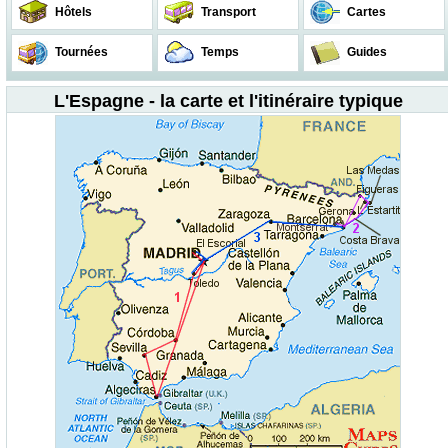
Hôtels
Transport
Cartes
Tournées
Temps
Guides
L'Espagne - la carte et l'itinéraire typique