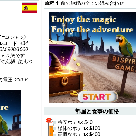
旅程 4
: 前の旅程の全ての組み合わせ
0
T =ロンドン)
ルコード:
+34
SM 900/1800
ートル法です
の英語, 住人の
し
の電圧:
230 V
部屋と食事の価格
格安ホテル: $40
媒体のホテル: $100
高価なホテル: $400