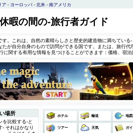
リア
-
ヨーロッパ
-
北米
-
南アメリカ
- 休暇の間の-旅行者ガイド
です。これは、自然の素晴らしさと歴史的建造物に満ちている-
なたが自分自身のもので訪問ができる国です。または、旅行代
旅行に関する有用な情報を見つけることができます：価格、宿泊
良い場所
ホテル
輸送
地図
ンを比較する-と
- それはかなり
ツアー
天気
ガイ