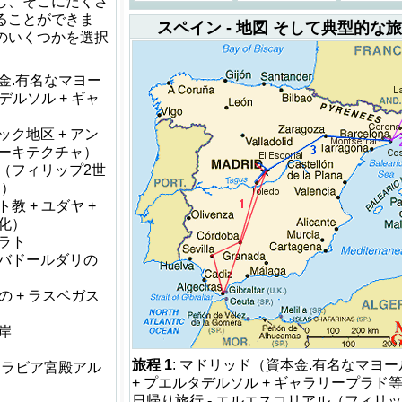
し、そこにたくさ
ることができま
スペイン - 地図 そして典型的な
のいくつかを選択
金.有名なマヨー
デルソル + ギャ
ク地区 + アン
ーキテクチャ）
（フィリップ2世
.）
教 + ユダヤ +
化）
ラト
バドールダリの
titの + ラスベガス
岸
旅程 1
: マドリッド（資本金.有名なマヨ
アラビア宮殿アル
+ プエルタデルソル + ギャラリープラド等
日帰り旅行 - エルエスコリアル（フィリッ