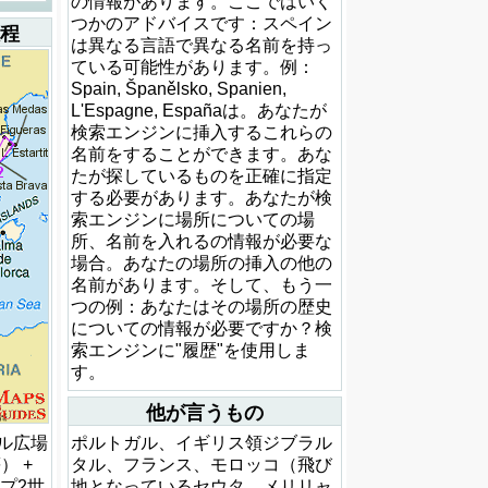
の情報があります。ここではいく
つかのアドバイスです：スペイン
旅程
は異なる言語で異なる名前を持っ
ている可能性があります。例：
Spain, Španělsko, Spanien,
L'Espagne, Españaは。あなたが
検索エンジンに挿入するこれらの
名前をすることができます。あな
たが探しているものを正確に指定
する必要があります。あなたが検
索エンジンに場所についての場
所、名前を入れるの情報が必要な
場合。あなたの場所の挿入の他の
名前があります。そして、もう一
つの例：あなたはその場所の歴史
についての情報が必要ですか？検
索エンジンに"履歴"を使用しま
す。
他が言うもの
ール広場
ポルトガル、イギリス領ジブラル
） +
タル、フランス、モロッコ（飛び
プ2世
地となっているセウタ、メリリャ