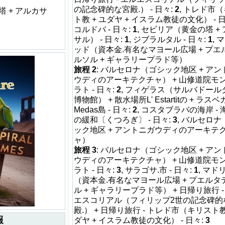
の記念碑的な宮殿.） - 日々:
2
, トレド市
 + アルカサ
ト教 + ユダヤ + イスラム教徒の文化） - 
コルドバ - 日々:
1
, セビリア（黄金の塔 +
サル） - 日々:
1
, ジブラルタル - 日々:
1
, 
ッド（資本金.有名なマヨール広場 + プエ
ルソル + ギャラリープラド等）
旅程 2
: バルセロナ（ゴシック地区 + ア
ウディのアーキテクチャ） + 山修道院モ
ラト - 日々:
2
, フィゲラス（サルバドール
博物館） + 散水場所L' Estartitの + ラス
Medas島 - 日々:
2
, コスタブラバの海岸 -
の緩和〔くつろぎ〕 - 日々:
3
, バルセロ
ック地区 + アントニガウディのアーキテ
ャ）
旅程 3
: バルセロナ（ゴシック地区 + ア
ウディのアーキテクチャ） + 山修道院モ
ラト - 日々:
3
, サラゴサ.市 - 日々:
1
, マド
（資本金.有名なマヨール広場 + プエルタ
ル + ギャラリープラド等） + 日帰り旅行 -
エスコリアル（フィリップ2世の記念碑的
殿.） + 日帰り旅行 - トレド市（キリスト教
報
ダヤ + イスラム教徒の文化） - 日々:
3