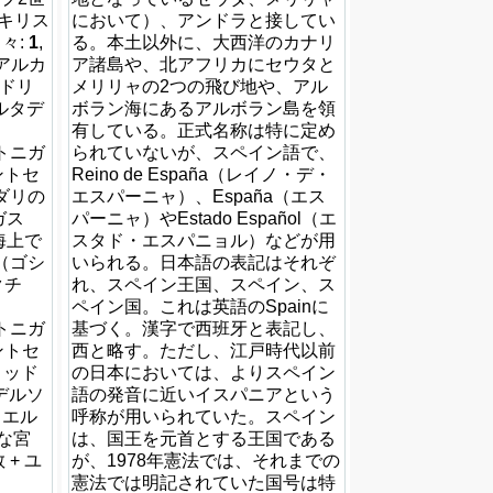
（キリス
において）、アンドラと接してい
日々:
1
,
る。本土以外に、大西洋のカナリ
 アルカ
ア諸島や、北アフリカにセウタと
マドリ
メリリャの2つの飛び地や、アル
ルタデ
ボラン海にあるアルボラン島を領
有している。正式名称は特に定め
ントニガ
られていないが、スペイン語で、
ントセ
Reino de España（レイノ・デ・
ダリの
エスパーニャ）、España（エス
ベガス
パーニャ）やEstado Español（エ
 海上で
スタド・エスパニョル）などが用
ナ（ゴシ
いられる。日本語の表記はそれぞ
クチ
れ、スペイン王国、スペイン、ス
ペイン国。これは英語のSpainに
ントニガ
基づく。漢字で西班牙と表記し、
ントセ
西と略す。ただし、江戸時代以前
リッド
の日本においては、よりスペイン
デルソ
語の発音に近いイスパニアという
 エル
呼称が用いられていた。スペイン
な宮
は、国王を元首とする王国である
 + ユ
が、1978年憲法では、それまでの
憲法では明記されていた国号は特