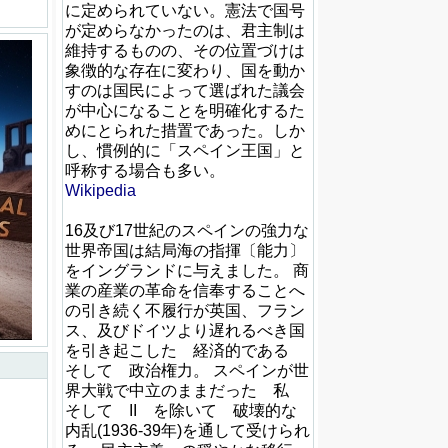
に定められていない。憲法で国号
が定めらなかったのは、君主制は
維持するものの、その位置づけは
象徴的な存在に変わり、国を動か
すのは国民によって選ばれた議会
が中心になることを明確化するた
めにとられた措置であった。しか
し、慣例的に「スペイン王国」と
呼称する場合も多い。
Wikipedia
16及び17世紀のスペインの強力な
世界帝国は結局海の指揮〔能力〕
をイングランドに与えました。 商
業の産業の革命を信奉することへ
の引き続く不履行が英国、フラン
ス、及びドイツより遅れるべき国
を引き起こした 経済的である
そして 政治権力。 スペインが世
界大戦で中立のままだった 私
そして II を除いて 破壊的な
内乱(1936-39年)を通して受けられ