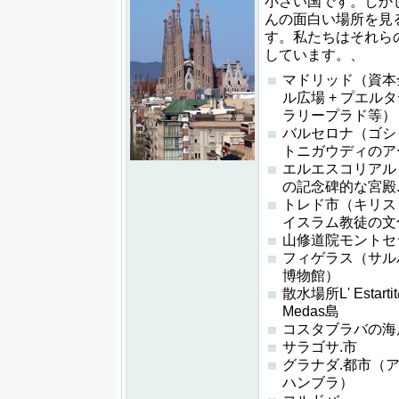
小さい国です。しか
んの面白い場所を見
す。私たちはそれら
しています。、
マドリッド（資本
ル広場 + プエルタ
ラリープラド等）
バルセロナ（ゴシッ
トニガウディのア
エルエスコリアル
の記念碑的な宮殿
トレド市（キリスト
イスラム教徒の文
山修道院モントセ
フィゲラス（サル
博物館）
散水場所L' Estar
Medas島
コスタブラバの海
サラゴサ.市
グラナダ.都市（
ハンブラ）