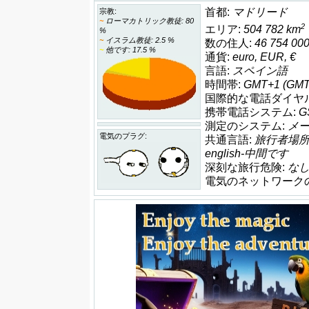
首都:
マドリード
宗教:
~
ローマカトリック教徒: 80
2
エリア:
504 782 km
%
~
イスラム教徒: 2.5 %
数の住人:
46 754 00
~
他です: 17.5 %
通貨:
euro, EUR, €
言語:
スペイン語
時間帯:
GMT+1 (GM
国際的な電話ダイヤ
携帯電話システム:
G
測定のシステム:
メ
電気のプラグ:
共通言語:
旅行者場所
english-中間です
深刻な旅行危険:
な
電気のネットワーク