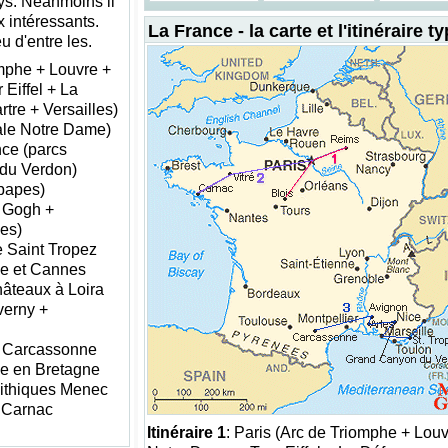
pays. Néanmoins il
 intéressants.
La France - la carte et l'itinéraire t
 d'entre les.
omphe + Louvre +
Eiffel + La
tre + Versailles)
ale Notre Dame)
nce (parcs
 du Verdon)
 papes)
n Gogh +
es)
de Saint Tropez
ce et Cannes
châteaux à Loira
erny +
e Carcassonne
que en Bretagne
ithiques Menec
 Carnac
Itinéraire 1
: Paris (Arc de Triomphe + Louv