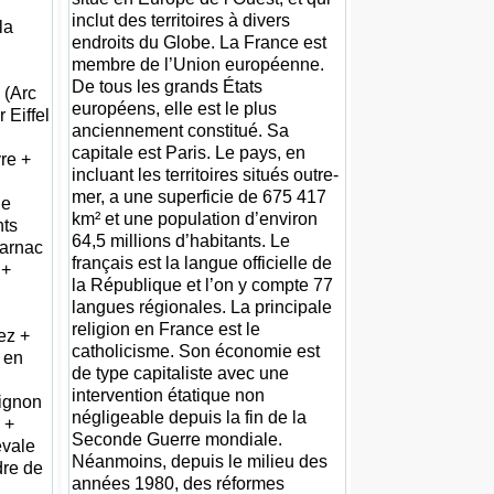
inclut des territoires à divers
la
endroits du Globe. La France est
membre de l’Union européenne.
De tous les grands États
s (Arc
européens, elle est le plus
 Eiffel
anciennement constitué. Sa
capitale est Paris. Le pays, en
re +
incluant les territoires situés outre-
mer, a une superficie de 675 417
le
km² et une population d’environ
ts
64,5 millions d’habitants. Le
Carnac
français est la langue officielle de
 +
la République et l’on y compte 77
langues régionales. La principale
religion en France est le
pez +
catholicisme. Son économie est
 en
de type capitaliste avec une
intervention étatique non
vignon
négligeable depuis la fin de la
 +
Seconde Guerre mondiale.
évale
Néanmoins, depuis le milieu des
dre de
années 1980, des réformes