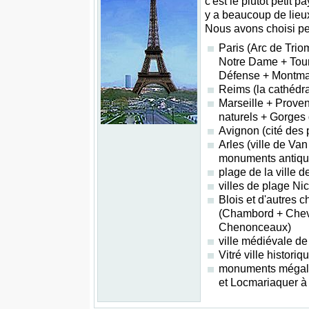
c'est le plutôt petit 
y a beaucoup de lieux
Nous avons choisi peu
Paris (Arc de Tri
Notre Dame + Tour 
Défense + Montmar
Reims (la cathédr
Marseille + Prove
naturels + Gorges
Avignon (cité des
Arles (ville de Va
monuments antiqu
plage de la ville 
villes de plage Ni
Blois et d'autres 
(Chambord + Chev
Chenonceaux)
ville médiévale d
Vitré ville histori
monuments mégal
et Locmariaquer à