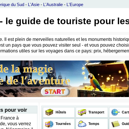
rique du Sud
-
L'Asie
-
L'Australie
-
L'Europe
- le guide de touriste pour l
te. Il est plein de merveilles naturelles et les monuments hist
est un pays que vous pouvez visiter seul - et vous pouvez choi
mations utiles sur les voyages dans ce pays: prix, hébergement, 
ts pour voir
Hôtels
Transport
Cart
 France à
de, vous verrez
Tournées
Temps
Gui