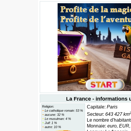
La France - informations u
Capitale:
Paris
Religion:
~
Le catholique romain: 53 %
Secteur:
643 427 km
~
aucune: 32 %
~
Le musulman: 4 %
Le nombre d'habitant
~
Juif: 1 %
Monnaie:
euro, EUR,
~
autre: 10 %