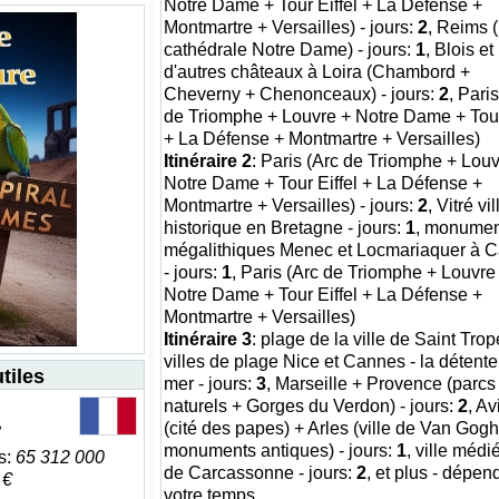
Notre Dame + Tour Eiffel + La Défense +
Montmartre + Versailles) - jours:
2
, Reims (
cathédrale Notre Dame) - jours:
1
, Blois et
d'autres châteaux à Loira (Chambord +
Cheverny + Chenonceaux) - jours:
2
, Pari
de Triomphe + Louvre + Notre Dame + Tour
+ La Défense + Montmartre + Versailles)
Itinéraire 2
: Paris (Arc de Triomphe + Louv
Notre Dame + Tour Eiffel + La Défense +
Montmartre + Versailles) - jours:
2
, Vitré vil
historique en Bretagne - jours:
1
, monumen
mégalithiques Menec et Locmariaquer à 
- jours:
1
, Paris (Arc de Triomphe + Louvre
Notre Dame + Tour Eiffel + La Défense +
Montmartre + Versailles)
Itinéraire 3
: plage de la ville de Saint Tro
villes de plage Nice et Cannes - la détente
tiles
mer - jours:
3
, Marseille + Provence (parcs
naturels + Gorges du Verdon) - jours:
2
, A
(cité des papes) + Arles (ville de Van Gogh
2
monuments antiques) - jours:
1
, ville médi
s:
65 312 000
de Carcassonne - jours:
2
, et plus - dépen
 €
votre temps