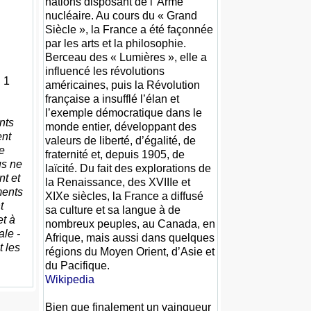
nations disposant de l' Arme
nucléaire. Au cours du « Grand
Siècle », la France a été façonnée
par les arts et la philosophie.
Berceau des « Lumières », elle a
influencé les révolutions
 1
américaines, puis la Révolution
française a insufflé l’élan et
l’exemple démocratique dans le
nts
monde entier, développant des
ent
valeurs de liberté, d’égalité, de
e
fraternité et, depuis 1905, de
us ne
laïcité. Du fait des explorations de
t et
la Renaissance, des XVIIIe et
ments
XIXe siècles, la France a diffusé
t
sa culture et sa langue à de
et à
nombreux peuples, au Canada, en
ale -
Afrique, mais aussi dans quelques
t les
régions du Moyen Orient, d’Asie et
du Pacifique.
Wikipedia
Bien que finalement un vainqueur