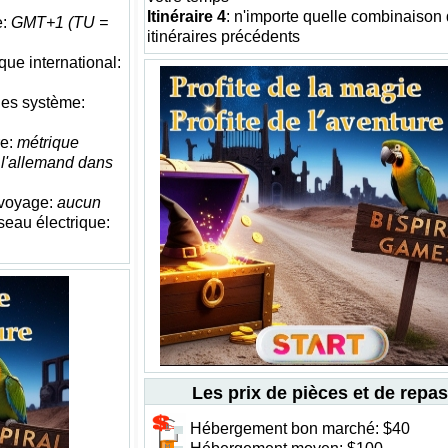
Itinéraire 4
: n'importe quelle combinaison
e:
GMT+1 (TU =
itinéraires précédents
ue international:
les système:
re:
métrique
:
l'allemand dans
 voyage:
aucun
seau électrique:
Les prix de pièces et de repas
Hébergement bon marché: $40