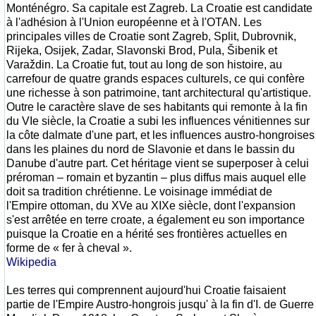
Monténégro. Sa capitale est Zagreb. La Croatie est candidate
à l'adhésion à l'Union européenne et à l'OTAN. Les
principales villes de Croatie sont Zagreb, Split, Dubrovnik,
Rijeka, Osijek, Zadar, Slavonski Brod, Pula, Šibenik et
Varaždin. La Croatie fut, tout au long de son histoire, au
carrefour de quatre grands espaces culturels, ce qui confère
une richesse à son patrimoine, tant architectural qu'artistique.
Outre le caractère slave de ses habitants qui remonte à la fin
du VIe siècle, la Croatie a subi les influences vénitiennes sur
la côte dalmate d'une part, et les influences austro-hongroises
dans les plaines du nord de Slavonie et dans le bassin du
Danube d'autre part. Cet héritage vient se superposer à celui
préroman – romain et byzantin – plus diffus mais auquel elle
doit sa tradition chrétienne. Le voisinage immédiat de
l'Empire ottoman, du XVe au XIXe siècle, dont l'expansion
s'est arrêtée en terre croate, a également eu son importance
puisque la Croatie en a hérité ses frontières actuelles en
forme de « fer à cheval ».
Wikipedia
Les terres qui comprennent aujourd'hui Croatie faisaient
partie de l'Empire Austro-hongrois jusqu' à la fin d'I. de Guerre