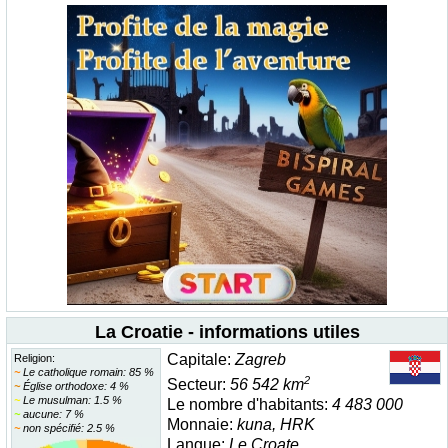
La Croatie - informations utiles
Capitale:
Zagreb
Religion:
~
Le catholique romain: 85 %
2
Secteur:
56 542 km
~
Église orthodoxe: 4 %
~
Le musulman: 1.5 %
Le nombre d'habitants:
4 483 000
~
aucune: 7 %
Monnaie:
kuna, HRK
~
non spécifié: 2.5 %
Langue:
Le Croate