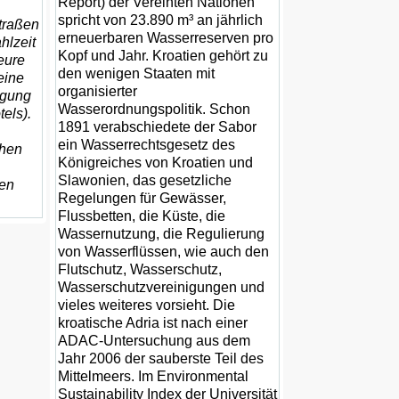
Report) der Vereinten Nationen
spricht von 23.890 m³ an jährlich
Straßen
erneuerbaren Wasserreserven pro
hlzeit
Kopf und Jahr. Kroatien gehört zu
eure
den wenigen Staaten mit
eine
organisierter
egung
Wasserordnungspolitik. Schon
els).
1891 verabschiedete der Sabor
ein Wasserrechtsgesetz des
chen
Königreiches von Kroatien und
Slawonien, das gesetzliche
ten
Regelungen für Gewässer,
Flussbetten, die Küste, die
Wassernutzung, die Regulierung
von Wasserflüssen, wie auch den
Flutschutz, Wasserschutz,
Wasserschutzvereinigungen und
vieles weiteres vorsieht. Die
kroatische Adria ist nach einer
ADAC-Untersuchung aus dem
Jahr 2006 der sauberste Teil des
Mittelmeers. Im Environmental
Sustainability Index der Universität