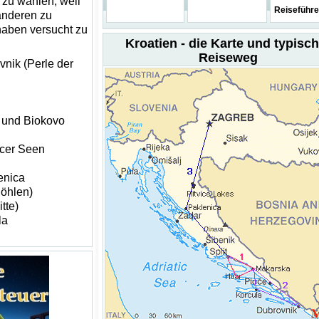
 zu wählen, weil
Reiseführe
 anderen zu
haben versucht zu
Kroatien - die Karte und typisch
Reiseweg
vnik (Perle der
 und Biokovo
icer Seen
enica
öhlen)
tte)
la