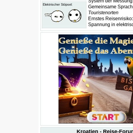
System der Messung
Elektrischer Stöpsel:
Gemeinsame Sprach
Touristenorten
Ernstes Reisenrisiko
Spannung in elektri
Kroatien - Reise-Foru