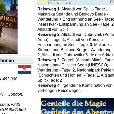
Reiseweg 1
: Altstadt von Split - Tage:
1
,
Makarska Strände und Biokovo Berge -
Wanderung + Entspannung an See - Tage
Insel Hvar - Entspannung an See - Tage:
2
Altstadt von Split
Reiseweg 2
: Altstadt von Dubrovnik (Perle
Adria) - Tage:
1
, Altstadt von Korcula -
Entspannung an See - Tage:
3
, Makarska
Strände und Biokovo Berge - Wanderung -
2
, Altstadt von Dubrovnik (Perle der Adria)
Reiseweg 3
: Zagreb (Altstadt-Mitte) - Tag
ationen
Nationalpark Plitvicer Seen (UNESCO) -
Wanderung - Tage:
2
, Nationalpark Paklen
(Schluchten und Höhlen) - Tage:
1
, Altstad
4 483 000
Split - Tage:
2
Reiseweg 4
: Irgendeine Kombination von
vorherigen Reisewegen
T = London)
ncode:
+385
GSM 900/1800