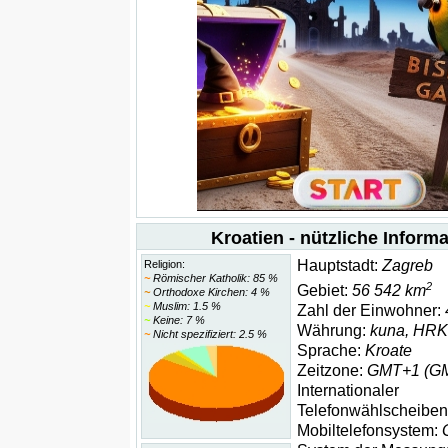
Kroatien - nützliche Inform
Hauptstadt:
Zagreb
Religion:
~
Römischer Katholik: 85 %
2
Gebiet:
56 542 km
~
Orthodoxe Kirchen: 4 %
~
Muslim: 1.5 %
Zahl der Einwohner:
~
Keine: 7 %
Währung:
kuna, HRK
~
Nicht spezifiziert: 2.5 %
Sprache:
Kroate
Zeitzone:
GMT+1 (GM
Internationaler
Telefonwählscheibe
Mobiltelefonsystem: