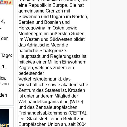
eine Republik in Europa. Sie hat
gemeinsame Grenzen mit
Slowenien und Ungarn im Norden,
:
4
,
Serbien und Bosnien und
,
Herzegowina im Osten sowie
Montenegro im äußersten Süden.
 der
Im Westen und Südwesten bildet
das Adriatische Meer die
natürliche Staatsgrenze.
 Tage:
Hauptstadt und Regierungssitz ist
mit etwa einer Million Einwohnern
e:
1
,
Zagreb, welches zudem ein
bedeutender
ica
Verkehrsknotenpunkt, das
t von
wirtschaftliche sowie akademische
Zentrum des Staates ist. Kroatien
 den
ist unter anderem Mitglied der
Welthandelsorganisation (WTO)
und des Zentraleuropäischen
Freihandelsabkommens (CEFTA).
Der Staat strebt einen Beitritt zur
Europäischen Union an, seit 2004