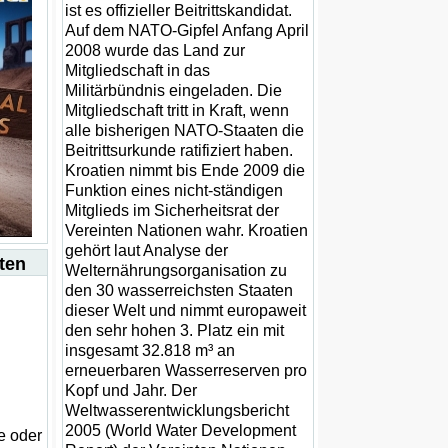
ist es offizieller Beitrittskandidat.
Auf dem NATO-Gipfel Anfang April
2008 wurde das Land zur
Mitgliedschaft in das
Militärbündnis eingeladen. Die
Mitgliedschaft tritt in Kraft, wenn
alle bisherigen NATO-Staaten die
Beitrittsurkunde ratifiziert haben.
Kroatien nimmt bis Ende 2009 die
Funktion eines nicht-ständigen
Mitglieds im Sicherheitsrat der
Vereinten Nationen wahr. Kroatien
gehört laut Analyse der
ten
Welternährungsorganisation zu
den 30 wasserreichsten Staaten
dieser Welt und nimmt europaweit
den sehr hohen 3. Platz ein mit
insgesamt 32.818 m³ an
erneuerbaren Wasserreserven pro
Kopf und Jahr. Der
Weltwasserentwicklungsbericht
2005 (World Water Development
e oder