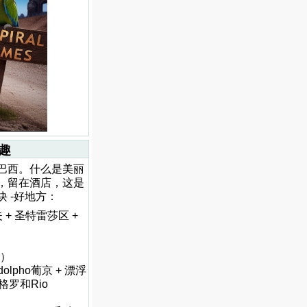
兴趣
巴西。什么是美丽
，留在酒店，这是
 -好地方：
+ 圣特雷莎区 +
物）
lpho葡京 + 漂浮
格罗和Rio