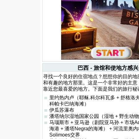
巴西 - 旅馆和使地方感
寻找一个良好的住宿地点？想想你的目的地
和有趣的地方那里。这是一个非常好的主意
靠近您最喜爱的地方。下面是我们的旅行秘诀
里约热内卢（耶稣.科尔科瓦多 + 舒格洛夫 
科帕卡巴纳海滩）
伊瓜苏瀑布
潘塔纳尔湿地国家公园（湿地 + 野生动
马瑙斯市 + 亚马逊（剧院亚马孙 + 市场Ado
海港 + 潘塔Negra的海滩） + 河流里奥内
Solimoes交界