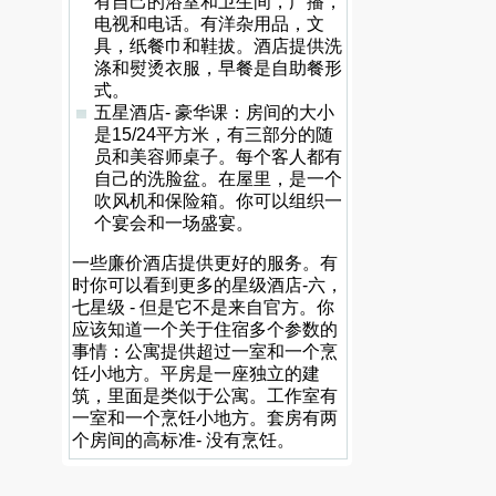
有自己的浴室和卫生间，广播，
电视和电话。有洋杂用品，文
具，纸餐巾和鞋拔。酒店提供洗
涤和熨烫衣服，早餐是自助餐形
式。
五星酒店- 豪华课：房间的大小
是15/24平方米，有三部分的随
员和美容师桌子。每个客人都有
自己的洗脸盆。在屋里，是一个
吹风机和保险箱。你可以组织一
个宴会和一场盛宴。
一些廉价酒店提供更好的服务。有
时你可以看到更多的星级酒店-六，
七星级 - 但是它不是来自官方。你
应该知道一个关于住宿多个参数的
事情：公寓提供超过一室和一个烹
饪小地方。平房是一座独立的建
筑，里面是类似于公寓。工作室有
一室和一个烹饪小地方。套房有两
个房间的高标准- 没有烹饪。