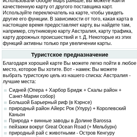
использовали Google Maps раньше, вы можете найти
качественную карту от другого поставщика карт.
Используйте переключатель на карте, чтобы увидеть
другие его функции. В зависимости от того, какая карта в
настоящее время предоставляет карту, вы найдете там,
например, спутниковую карту Австралия, карту трафика,
карту дорожных происшествий и т. Д. Некоторые из этих
функций активны только при увеличении карты.
Туристское предназначение
Благодаря хорошей карте Вы можете легко пойти в любое
место, которое Вы хотите. Вот - намек: Вы можете
выбрать туристскую цель из нашего списка: Австралия -
лучшие места:
Сидней (Опера + Харбор Бридж + Скалы район +
Санкт-Марии собор)
Большой Барьерный риф (в Кэрнсе)
природный район Айерс Рок (Улуру) + Королевский
Каньон
Природа + винные заводы в Долине Barossa
пейзажи вокруг Great Ocean Road (+ Мельбурн)
природный рай с животными - Остров Кенгуру