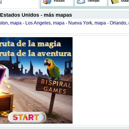
Visitas
Tiempo
Guía
í
 Estados Unidos - más mapas
ston
,
mapa - Los Angeles
,
mapa - Nueva York
,
mapa - Orlando
,