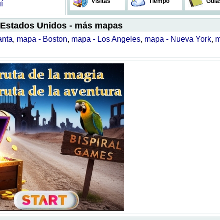
Visitas
Tiempo
Guía
í
 Estados Unidos - más mapas
anta
,
mapa - Boston
,
mapa - Los Angeles
,
mapa - Nueva York
,
m