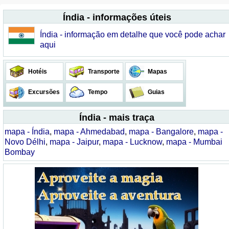
Índia - informações úteis
Índia - informação em detalhe que você pode achar
aqui
Hotéis
Transporte
Mapas
Excursões
Tempo
Guias
Índia - mais traça
mapa - Índia
,
mapa - Ahmedabad
,
mapa - Bangalore
,
mapa -
Novo Délhi
,
mapa - Jaipur
,
mapa - Lucknow
,
mapa - Mumbai
Bombay