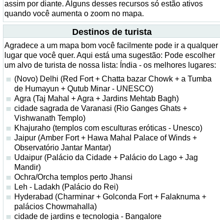
assim por diante. Alguns desses recursos só estão ativos
quando você aumenta o zoom no mapa.
Destinos de turista
Agradece a um mapa bom você facilmente pode ir a qualquer
lugar que você quer. Aqui está uma sugestão: Pode escolher
um alvo de turista de nossa lista: Índia - os melhores lugares:
(Novo) Delhi (Red Fort + Chatta bazar Chowk + a Tumba
de Humayun + Qutub Minar - UNESCO)
Agra (Taj Mahal + Agra + Jardins Mehtab Bagh)
cidade sagrada de Varanasi (Rio Ganges Ghats +
Vishwanath Templo)
Khajuraho (templos com esculturas eróticas - Unesco)
Jaipur (Amber Fort + Hawa Mahal Palace of Winds +
Observatório Jantar Mantar)
Udaipur (Palácio da Cidade + Palácio do Lago + Jag
Mandir)
Ochra/Orcha templos perto Jhansi
Leh - Ladakh (Palácio do Rei)
Hyderabad (Charminar + Golconda Fort + Falaknuma +
palácios Chowmahalla)
cidade de jardins e tecnologia - Bangalore