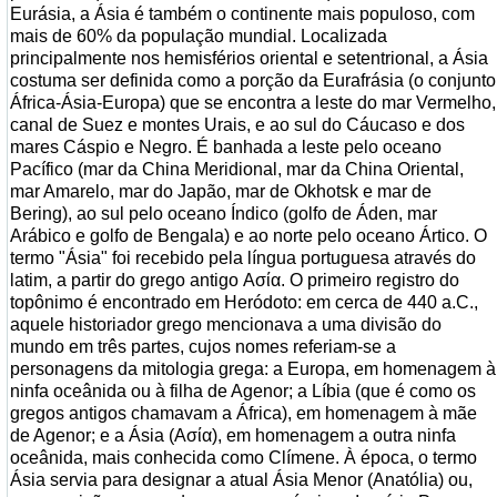
Eurásia, a Ásia é também o continente mais populoso, com
mais de 60% da população mundial. Localizada
principalmente nos hemisférios oriental e setentrional, a Ásia
costuma ser definida como a porção da Eurafrásia (o conjunto
África-Ásia-Europa) que se encontra a leste do mar Vermelho,
canal de Suez e montes Urais, e ao sul do Cáucaso e dos
mares Cáspio e Negro. É banhada a leste pelo oceano
Pacífico (mar da China Meridional, mar da China Oriental,
mar Amarelo, mar do Japão, mar de Okhotsk e mar de
Bering), ao sul pelo oceano Índico (golfo de Áden, mar
Arábico e golfo de Bengala) e ao norte pelo oceano Ártico. O
termo "Ásia" foi recebido pela língua portuguesa através do
latim, a partir do grego antigo Ασία. O primeiro registro do
topônimo é encontrado em Heródoto: em cerca de 440 a.C.,
aquele historiador grego mencionava a uma divisão do
mundo em três partes, cujos nomes referiam-se a
personagens da mitologia grega: a Europa, em homenagem à
ninfa oceânida ou à filha de Agenor; a Líbia (que é como os
gregos antigos chamavam a África), em homenagem à mãe
de Agenor; e a Ásia (Ασία), em homenagem a outra ninfa
oceânida, mais conhecida como Clímene. À época, o termo
Ásia servia para designar a atual Ásia Menor (Anatólia) ou,