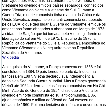
com ajuda dos EUA, mas na Conferência de Genebra o
Vietname foi dividido em dois países separados, conhecidos
como Vietname do Norte e Vietname do Sul. Durante a
Guerra Fria, o norte comunista tinha o apoio da China e da
União Soviética, enquanto o sul anti-comunista era apoiado
pelos EUA, o que deu lugar à Guerra do Vietname, em que os
americanos foram obrigados a abandonar em Março de 1973;
a cidade de Saigão que foi tomada pelo Vietcong - frente de
libertação do sul em Abril de 1975. Em Julho de 1976, a
República do Vietname do Sul e a República Democrática do
Vietname (Vietname do Norte) uniram-se na República
Socialista do Vietname.
Wikipedia
A conquista do Vietname, a França começou em 1858 e foi
concluído em 1884. O país tornou-se parte da Indochina
francesa em 1887. Vietnã declarou sua independência
depois da Segunda Guerra Mundial. Mas a França governada
Vietnã até 1954 a derrota pelas forças comunistas em Ho Chi
Minh. Acordo de Genebra de 1954, disse que o Vietnã foi
dividido em norte comunista eo sul anti-comunista. EUA
ajuda econômica e militar ao Vietnã do Sul cresceu na
década de 1960. Foi uma tentativa de reforçar o governo, mas