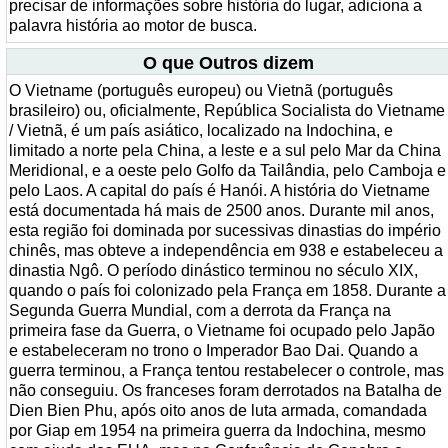
precisar de informações sobre história do lugar, adiciona a
palavra história ao motor de busca.
O que Outros dizem
O Vietname (português europeu) ou Vietnã (português
brasileiro) ou, oficialmente, República Socialista do Vietname
/ Vietnã, é um país asiático, localizado na Indochina, e
limitado a norte pela China, a leste e a sul pelo Mar da China
Meridional, e a oeste pelo Golfo da Tailândia, pelo Camboja e
pelo Laos. A capital do país é Hanói. A história do Vietname
está documentada há mais de 2500 anos. Durante mil anos,
esta região foi dominada por sucessivas dinastias do império
chinês, mas obteve a independência em 938 e estabeleceu a
dinastia Ngô. O período dinástico terminou no século XIX,
quando o país foi colonizado pela França em 1858. Durante a
Segunda Guerra Mundial, com a derrota da França na
primeira fase da Guerra, o Vietname foi ocupado pelo Japão
e estabeleceram no trono o Imperador Bao Dai. Quando a
guerra terminou, a França tentou restabelecer o controle, mas
não conseguiu. Os franceses foram derrotados na Batalha de
Dien Bien Phu, após oito anos de luta armada, comandada
por Giap em 1954 na primeira guerra da Indochina, mesmo