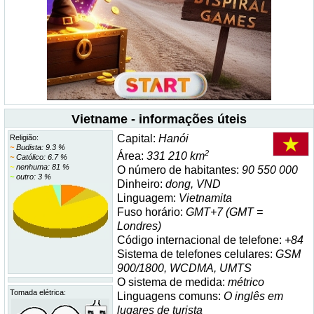
Vietname - informações úteis
Capital:
Hanói
Religião:
~
Budista: 9.3 %
2
Área:
331 210 km
~
Católico: 6.7 %
~
nenhuma: 81 %
O número de habitantes:
90 550 000
~
outro: 3 %
Dinheiro:
dong, VND
Linguagem:
Vietnamita
Fuso horário:
GMT+7 (GMT =
Londres)
Código internacional de telefone:
+84
Sistema de telefones celulares:
GSM
900/1800, WCDMA, UMTS
O sistema de medida:
métrico
Tomada elétrica:
Linguagens comuns:
O inglês em
lugares de turista