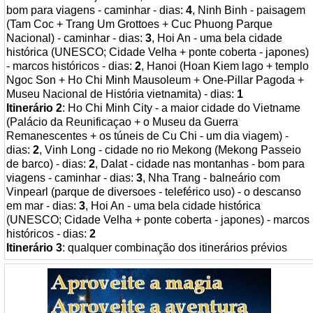
bom para viagens - caminhar - dias:
4
, Ninh Binh - paisagem
(Tam Coc + Trang Um Grottoes + Cuc Phuong Parque
Nacional) - caminhar - dias:
3
, Hoi An - uma bela cidade
histórica (UNESCO; Cidade Velha + ponte coberta - japones)
- marcos históricos - dias:
2
, Hanoi (Hoan Kiem lago + templo
Ngoc Son + Ho Chi Minh Mausoleum + One-Pillar Pagoda +
Museu Nacional de História vietnamita) - dias:
1
Itinerário 2
: Ho Chi Minh City - a maior cidade do Vietname
(Palácio da Reunificaçao + o Museu da Guerra
Remanescentes + os túneis de Cu Chi - um dia viagem) -
dias:
2
, Vinh Long - cidade no rio Mekong (Mekong Passeio
de barco) - dias:
2
, Dalat - cidade nas montanhas - bom para
viagens - caminhar - dias:
3
, Nha Trang - balneário com
Vinpearl (parque de diversoes - teleférico uso) - o descanso
em mar - dias:
3
, Hoi An - uma bela cidade histórica
(UNESCO; Cidade Velha + ponte coberta - japones) - marcos
históricos - dias:
2
Itinerário 3
: qualquer combinação dos itinerários prévios