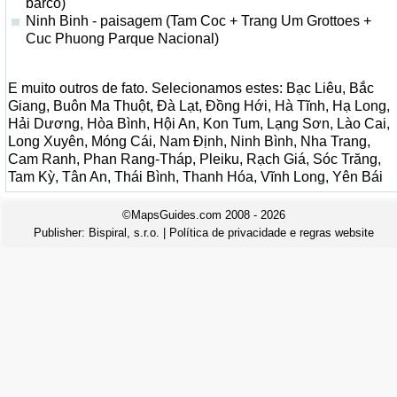
barco)
Ninh Binh - paisagem (Tam Coc + Trang Um Grottoes +
Cuc Phuong Parque Nacional)
E muito outros de fato. Selecionamos estes: Bạc Liêu, Bắc
Giang, Buôn Ma Thuột, Đà Lạt, Đồng Hới, Hà Tĩnh, Hạ Long,
Hải Dương, Hòa Bình, Hội An, Kon Tum, Lạng Sơn, Lào Cai,
Long Xuyên, Móng Cái, Nam Định, Ninh Bình, Nha Trang,
Cam Ranh, Phan Rang-Tháp, Pleiku, Rạch Giá, Sóc Trăng,
Tam Kỳ, Tân An, Thái Bình, Thanh Hóa, Vĩnh Long, Yên Bái
©MapsGuides.com 2008 - 2026
Publisher:
Bispiral, s.r.o.
|
Política de privacidade e regras website