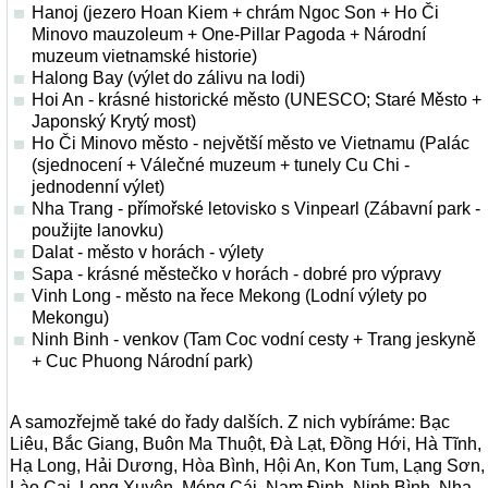
Hanoj (jezero Hoan Kiem + chrám Ngoc Son + Ho Či
Minovo mauzoleum + One-Pillar Pagoda + Národní
muzeum vietnamské historie)
Halong Bay (výlet do zálivu na lodi)
Hoi An - krásné historické město (UNESCO; Staré Město +
Japonský Krytý most)
Ho Či Minovo město - největší město ve Vietnamu (Palác
(sjednocení + Válečné muzeum + tunely Cu Chi -
jednodenní výlet)
Nha Trang - přímořské letovisko s Vinpearl (Zábavní park -
použijte lanovku)
Dalat - město v horách - výlety
Sapa - krásné městečko v horách - dobré pro výpravy
Vinh Long - město na řece Mekong (Lodní výlety po
Mekongu)
Ninh Binh - venkov (Tam Coc vodní cesty + Trang jeskyně
+ Cuc Phuong Národní park)
A samozřejmě také do řady dalších. Z nich vybíráme: Bạc
Liêu, Bắc Giang, Buôn Ma Thuột, Đà Lạt, Đồng Hới, Hà Tĩnh,
Hạ Long, Hải Dương, Hòa Bình, Hội An, Kon Tum, Lạng Sơn,
Lào Cai, Long Xuyên, Móng Cái, Nam Định, Ninh Bình, Nha