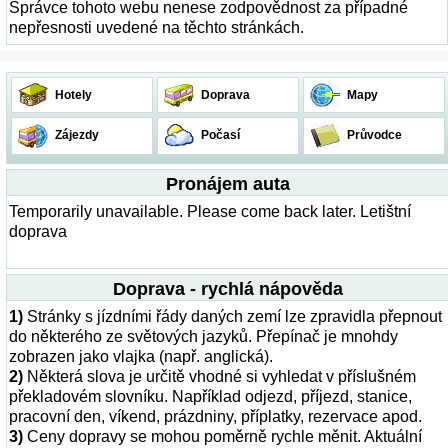
Správce tohoto webu nenese zodpovědnost za případné
nepřesnosti uvedené na těchto stránkách.
Hotely
Doprava
Mapy
Zájezdy
Počasí
Průvodce
Pronájem auta
Temporarily unavailable. Please come back later. Letištní
doprava
Doprava - rychlá nápověda
1)
Stránky s jízdními řády daných zemí lze zpravidla přepnout
do některého ze světových jazyků. Přepínač je mnohdy
zobrazen jako vlajka (např. anglická).
2)
Některá slova je určitě vhodné si vyhledat v příslušném
překladovém slovníku. Například odjezd, příjezd, stanice,
pracovní den, víkend, prázdniny, příplatky, rezervace apod.
3)
Ceny dopravy se mohou poměrně rychle měnit. Aktuální